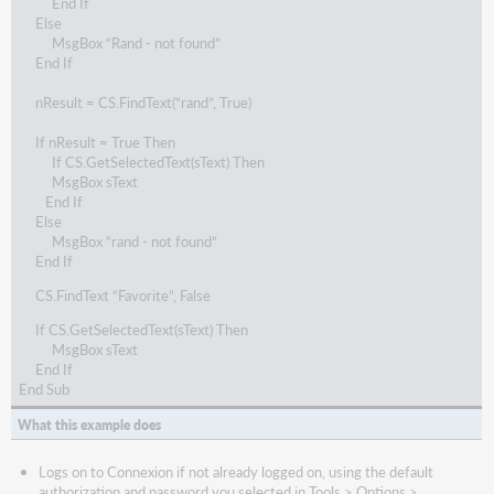
End If
Else
MsgBox “Rand - not found”
End If
nResult = CS.FindText(“rand”, True)
If nResult = True Then
If CS.GetSelectedText(sText) Then
MsgBox sText
End If
Else
MsgBox “rand - not found”
End If
CS.FindText “Favorite”, False
If CS.GetSelectedText(sText) Then
MsgBox sText
End If
End Sub
What this example does
Logs on to Connexion if not already logged on, using the default
authorization and password you selected in Tools > Options >