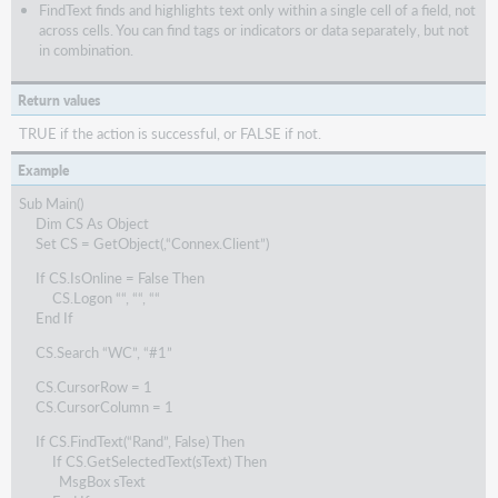
FindText finds and highlights text only within a single cell of a field, not
across cells. You can find tags or indicators or data separately, but not
in combination.
Return values
TRUE if the action is successful, or FALSE if not.
Example
Sub Main()
Dim CS As Object
Set CS = GetObject(,“Connex.Client”)
If CS.IsOnline = False Then
CS.Logon ““, ““, ““
End If
CS.Search “WC”, “#1”
CS.CursorRow = 1
CS.CursorColumn = 1
If CS.FindText(“Rand”, False) Then
If CS.GetSelectedText(sText) Then
MsgBox sText