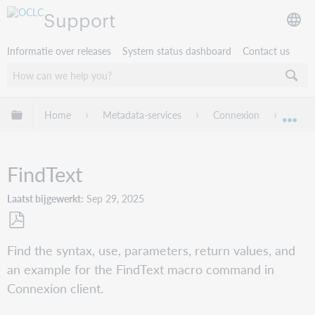
Support
Informatie over releases
System status dashboard
Contact us
Mondiale hiërarchie uitvouwen / samenvouwen
Home
Metadata-services
Connexion
Conne
Mon
FindText
Laatst bijgewerkt
Sep 29, 2025
Opslaan
Find the syntax, use, parameters, return values, and
als
an example for the FindText macro command in
pdf
Connexion client.