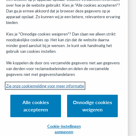
over hoe je de website gebruikt. Kies je "Alle cookies accepteren"?
Developer Network
Dan ga je ermee akkoord dat je browser deze gegevens op je
apparaat opslaat. Zo kunnen wij je een betere, relevantere ervaring
Stay in the know.
bieden.
Get the latest product updates, research, events, and much more—
Kies je "Onnodige cookies weigeren"? Dan slaan we alleen strikt
right to your inbox.
noodzakelijke cookies op. Het kan zijn dat de website daarna
minder goed aansluit bij je wensen. Je kunt ook handmatig het
Subscribe now
gebruik van cookies instellen.
We koppelen de door ons verzamelde gegevens niet aan gegevens
van derden voor reclamedoeleinden en delen de verzamelde
gegevens niet met gegevenshandelaren.
Zie onze cookiemelding voor meer informatie
© 2023 OCLC
(Inter)nationale product- en/of dienstnamen die het eigendom zijn van OCLC,
Alle cookies
Onnodige cookies
Inc. en buitenlandse filialen
accepteren
weigeren
Cookiemelding
Lijst met cookies en cookie-instellingen
Privacybeleid
Toegankelijkheidsverklaring
ISO 27001-certificaat
Cookie-instellingen
aanpassen