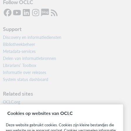
Follow OCLC
Support
Discovery en informatiediensten
Bibliotheekbeheer
Metadata-services
Delen van informatiebronnen
Librarians’ Toolbox
Informatie over releases
System status dashboard
Related sites
OCLC.org
BibFormats
Cookies op websites van OCLC
Community
Research
Deze website gebruikt cookies. Cookies zijn kleine bestandjes die
WebJunction
een website op je apparaat opslaat. Cookies verzamelen informatie