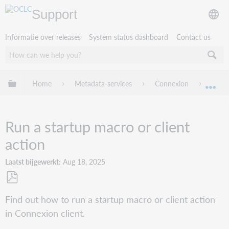
Support
Informatie over releases
System status dashboard
Contact us
Mondiale hiërarchie uitvouwen / samenvouwen
Home
Metadata-services
Connexion
Conne
Mon
Run a startup macro or client
action
Laatst bijgewerkt
Aug 18, 2025
Opslaan
Find out how to run a startup macro or client action
als
in Connexion client.
pdf