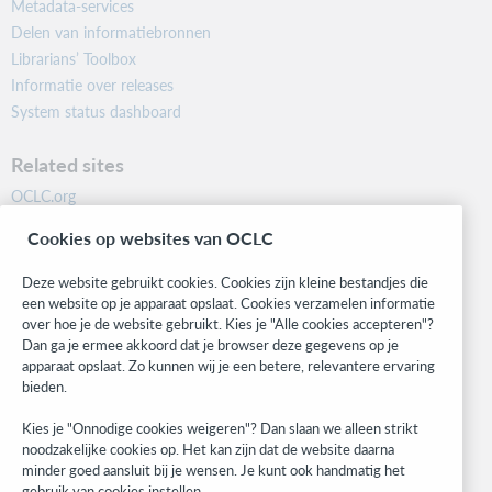
Metadata-services
Delen van informatiebronnen
Librarians’ Toolbox
Informatie over releases
System status dashboard
Related sites
OCLC.org
BibFormats
Cookies op websites van OCLC
Community
Research
Deze website gebruikt cookies. Cookies zijn kleine bestandjes die
WebJunction
een website op je apparaat opslaat. Cookies verzamelen informatie
over hoe je de website gebruikt. Kies je "Alle cookies accepteren"?
Developer Network
Dan ga je ermee akkoord dat je browser deze gegevens op je
apparaat opslaat. Zo kunnen wij je een betere, relevantere ervaring
Stay in the know.
bieden.
Get the latest product updates, research, events, and much more—
Kies je "Onnodige cookies weigeren"? Dan slaan we alleen strikt
right to your inbox.
noodzakelijke cookies op. Het kan zijn dat de website daarna
minder goed aansluit bij je wensen. Je kunt ook handmatig het
Subscribe now
gebruik van cookies instellen.