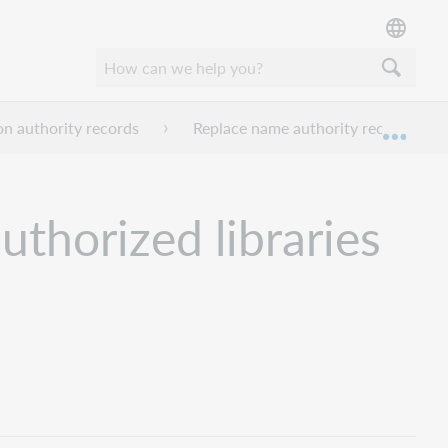
on authority records
Replace name authority records (NAC
Mond
thorized libraries