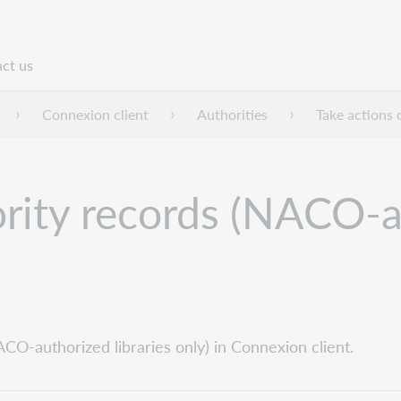
ct us
n
Connexion client
Authorities
Take actions 
ity records (NACO-au
O-authorized libraries only) in Connexion client.