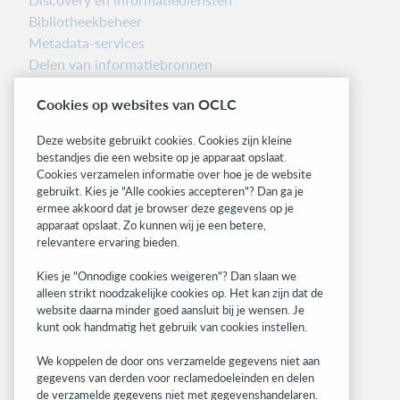
Bibliotheekbeheer
Metadata-services
Delen van informatiebronnen
Librarians’ Toolbox
Cookies op websites van OCLC
Informatie over releases
System status dashboard
Deze website gebruikt cookies. Cookies zijn kleine
bestandjes die een website op je apparaat opslaat.
Related sites
Cookies verzamelen informatie over hoe je de website
gebruikt. Kies je "Alle cookies accepteren"? Dan ga je
OCLC.org
ermee akkoord dat je browser deze gegevens op je
BibFormats
apparaat opslaat. Zo kunnen wij je een betere,
Community
relevantere ervaring bieden.
Research
Kies je "Onnodige cookies weigeren"? Dan slaan we
WebJunction
alleen strikt noodzakelijke cookies op. Het kan zijn dat de
Developer Network
website daarna minder goed aansluit bij je wensen. Je
kunt ook handmatig het gebruik van cookies instellen.
Stay in the know.
We koppelen de door ons verzamelde gegevens niet aan
Get the latest product updates, research,
gegevens van derden voor reclamedoeleinden en delen
de verzamelde gegevens niet met gegevenshandelaren.
events, and much more—right to your inbox.