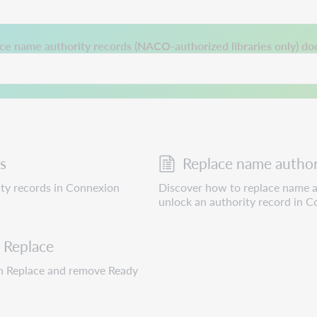
 a new tab.
ce name authority records (NACO-authorized libraries only) d
s
Replace name authori
ity records in Connexion
Discover how to replace name au
unlock an authority record in C
 Replace
ch Replace and remove Ready