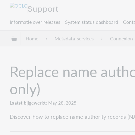
Support
Informatie over releases
System status dashboard
Conta
Mondiale hiërarchie uitvouwen / samenvouwe
Home
Metadata-services
Connexion
Replace name author
only)
Laatst bijgewerkt
May 28, 2025
Discover how to replace name authority records (NAC