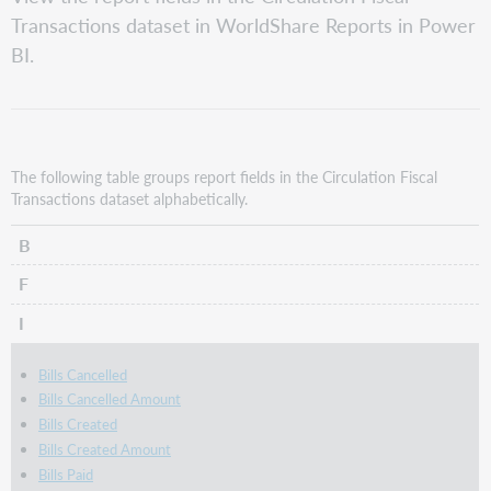
Transactions dataset in WorldShare Reports in Power
BI.
The following table groups report fields in the Circulation Fiscal
Transactions dataset alphabetically.
B
F
I
Bills Cancelled
Bills Cancelled Amount
Bills Created
Bills Created Amount
Bills Paid