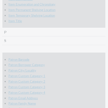
Item Enumeration and Chronology
Item Permanent Shelving Location
Item Temporary Shelving Location
Item Title
P
S
Patron Barcode
Patron Borrower Category
Patron City/Locality
Patron Custom Category 1
Patron Custom Category 2
Patron Custom Category 3
Patron Custom Category 4
Patron Email Address
Patron Family Name