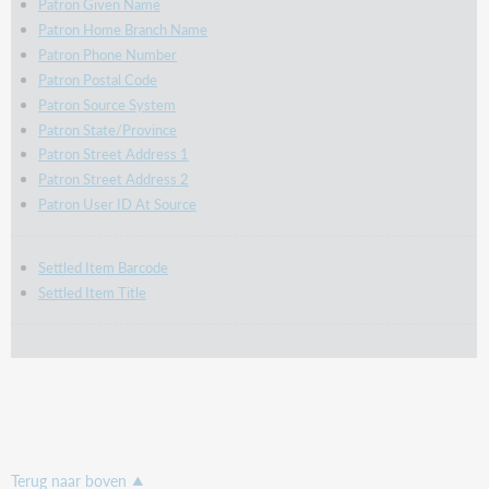
Patron Given Name
Patron Home Branch Name
Patron Phone Number
Patron Postal Code
Patron Source System
Patron State/Province
Patron Street Address 1
Patron Street Address 2
Patron User ID At Source
Settled Item Barcode
Settled Item Title
Terug naar boven