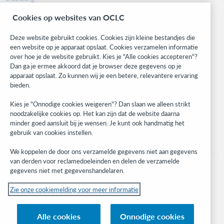
BibFormats
Cookies op websites van OCLC
Community
Research
Deze website gebruikt cookies. Cookies zijn kleine bestandjes die
WebJunction
een website op je apparaat opslaat. Cookies verzamelen informatie
over hoe je de website gebruikt. Kies je "Alle cookies accepteren"?
Developer Network
Dan ga je ermee akkoord dat je browser deze gegevens op je
apparaat opslaat. Zo kunnen wij je een betere, relevantere ervaring
Stay in the know.
bieden.
Get the latest product updates, research, events, and much more—
Kies je "Onnodige cookies weigeren"? Dan slaan we alleen strikt
right to your inbox.
noodzakelijke cookies op. Het kan zijn dat de website daarna
minder goed aansluit bij je wensen. Je kunt ook handmatig het
Subscribe now
gebruik van cookies instellen.
We koppelen de door ons verzamelde gegevens niet aan gegevens
van derden voor reclamedoeleinden en delen de verzamelde
gegevens niet met gegevenshandelaren.
Zie onze cookiemelding voor meer informatie
© 2023 OCLC
(Inter)nationale product- en/of dienstnamen die het eigendom zijn van OCLC,
Alle cookies
Onnodige cookies
Inc. en buitenlandse filialen