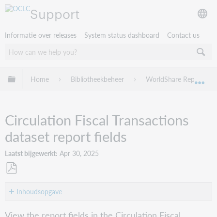
Support
Informatie over releases
System status dashboard
Contact us
Mondiale hiërarchie uitvouwen / samenvouwen
Home
Bibliotheekbeheer
WorldShare Reports in 
Mon
Circulation Fiscal Transactions
dataset report fields
Laatst bijgewerkt
Apr 30, 2025
Opslaan
als
Inhoudsopgave
No
pdf
headers
View the report fields in the Circulation Fiscal