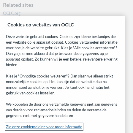
Related sites
OCLC.org
BibFormats
Cookies op websites van OCLC
Community
Research
Deze website gebruikt cookies. Cookies zijn kleine bestandjes die
WebJunction
een website op je apparaat opslaat. Cookies verzamelen informatie
over hoe je de website gebruikt. Kies je "Alle cookies accepteren"?
Developer Network
Dan ga je ermee akkoord dat je browser deze gegevens op je
apparaat opslaat. Zo kunnen wij je een betere, relevantere ervaring
Stay in the know.
bieden.
Get the latest product updates, research, events, and much more—
Kies je "Onnodige cookies weigeren"? Dan slaan we alleen strikt
right to your inbox.
noodzakelijke cookies op. Het kan zijn dat de website daarna
minder goed aansluit bij je wensen. Je kunt ook handmatig het
Subscribe now
gebruik van cookies instellen.
We koppelen de door ons verzamelde gegevens niet aan gegevens
van derden voor reclamedoeleinden en delen de verzamelde
gegevens niet met gegevenshandelaren.
Zie onze cookiemelding voor meer informatie
© 2023 OCLC