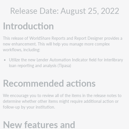
Recommended
Release Date: August 25, 2022
actions
New
Introduction
features
and
enhancements
This release of WorldShare Reports and Report Designer provides a
Utilize
new enhancement. This will help you manage more complex
new
workflows, including:
Lender
Automation
Utilize the new Lender Automation Indicator field for interlibrary
Indicator
loan reporting and analysis (Tipasa)
field for
interlibrary
Recommended actions
loan
analysis
(Tipasa)
We encourage you to review all of the items in the release notes to
Support
determine whether other items might require additional action or
website(s)
follow-up by your institution.
New features and