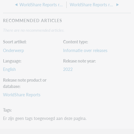
WorldShare Reports release notes, September 2022
WorldShare Reports release notes, July 2022
RECOMMENDED ARTICLES
There are no recommended articles.
Soort artikel
Content type
Onderwerp
Informatie over releases
Language
Release note year
English
2022
Release note product or
database
WorldShare Reports
Tags
Er zijn geen tags toegevoegd aan deze pagina.