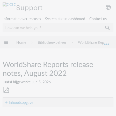
Support
Informatie over releases
System status dashboard
Contact us
Mondiale hiërarchie uitvouwen / samenvouwen
Home
Bibliotheekbeheer
WorldShare Reports
Mon
WorldShare Reports release
notes, August 2022
Laatst bijgewerkt
Jun 5, 2026
Opslaan
als
Inhoudsopgave
pdf
Introduction