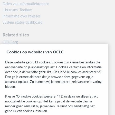
Delen van informatiebronnen
Librarians’ Toolbox
Informatie over releases
System status dashboard
Related sites
OCLC.org
BibFormats
Cookies op websites van OCLC
Community
Research
Deze website gebruikt cookies. Cookies zijn kleine bestandjes die
WebJunction
een website op je apparaat opslaat. Cookies verzamelen informatie
over hoe je de website gebruikt. Kies je "Alle cookies accepteren"?
Developer Network
Dan ga je ermee akkoord dat je browser deze gegevens op je
apparaat opslaat. Zo kunnen wij je een betere, relevantere ervaring
Stay in the know.
bieden.
Get the latest product updates, research, events, and much more—
Kies je "Onnodige cookies weigeren"? Dan slaan we alleen strikt
right to your inbox.
noodzakelijke cookies op. Het kan zijn dat de website daarna
minder goed aansluit bij je wensen. Je kunt ook handmatig het
Subscribe now
gebruik van cookies instellen.