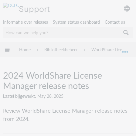
Support
Informatie over releases
System status dashboard
Contact us
Mondiale hiërarchie uitvouwen / samenvouwen
Home
Bibliotheekbeheer
WorldShare License Ma
Mon
2024 WorldShare License
Manager release notes
Laatst bijgewerkt
May 28, 2025
Review WorldShare License Manager release notes
from 2024.