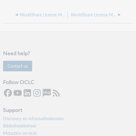
WorldShare License Manager release notes, March 2025
WorldShare License Manager Release Notes - June, 2024
Need help?
Contact us
Follow OCLC
Support
Discovery en informatiediensten
Bibliotheekbeheer
Metadata-services