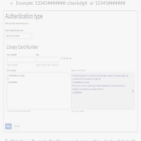
Example: 12345#######::checkdigit or 12345#######