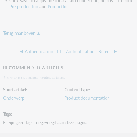
Click Save. To apply the library card connection, deploy it to both
Pre-production
and
Production
.
Terug naar boven
Authentication - III
Authentication - Referral URL
RECOMMENDED ARTICLES
There are no recommended articles.
Soort artikel
Content type
Onderwerp
Product documentation
Tags
Er zijn geen tags toegevoegd aan deze pagina.