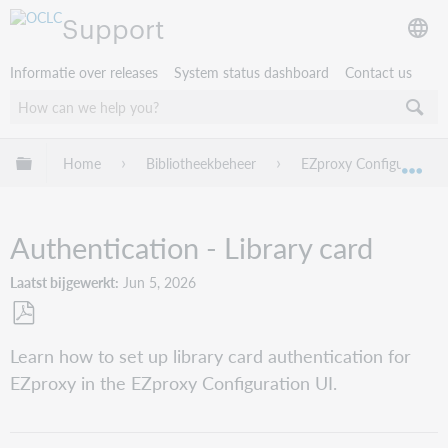
Support
Informatie over releases
System status dashboard
Contact us
Mondiale hiërarchie uitvouwen / samenvouwen
Home
Bibliotheekbeheer
EZproxy Configuration 
Mon
Authentication - Library card
Laatst bijgewerkt
Jun 5, 2026
Opslaan
Learn how to set up library card authentication for
als
EZproxy in the EZproxy Configuration UI.
pdf