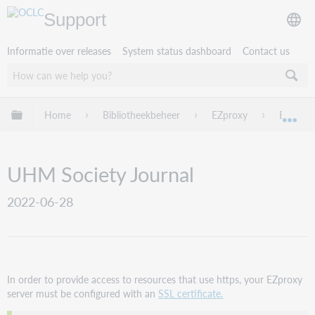
Support
Informatie over releases
System status dashboard
Contact us
Mondiale hiërarchie uitvouwen / samenvouwen
Home
Bibliotheekbeheer
EZproxy
EZproxy
Mon
UHM Society Journal
2022-06-28
In order to provide access to resources that use https, your EZproxy
server must be configured with an
SSL certificate.