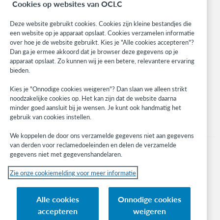
Cookies op websites van OCLC
Community
Research
Deze website gebruikt cookies. Cookies zijn kleine bestandjes die
WebJunction
een website op je apparaat opslaat. Cookies verzamelen informatie
over hoe je de website gebruikt. Kies je "Alle cookies accepteren"?
Developer Network
Dan ga je ermee akkoord dat je browser deze gegevens op je
apparaat opslaat. Zo kunnen wij je een betere, relevantere ervaring
Stay in the know.
bieden.
Get the latest product updates, research, events, and much more—
Kies je "Onnodige cookies weigeren"? Dan slaan we alleen strikt
right to your inbox.
noodzakelijke cookies op. Het kan zijn dat de website daarna
minder goed aansluit bij je wensen. Je kunt ook handmatig het
Subscribe now
gebruik van cookies instellen.
We koppelen de door ons verzamelde gegevens niet aan gegevens
van derden voor reclamedoeleinden en delen de verzamelde
gegevens niet met gegevenshandelaren.
Zie onze cookiemelding voor meer informatie
© 2023 OCLC
(Inter)nationale product- en/of dienstnamen die het eigendom zijn van OCLC,
Alle cookies
Onnodige cookies
Inc. en buitenlandse filialen
accepteren
weigeren
Cookiemelding
Lijst met cookies en cookie-instellingen
Privacybeleid