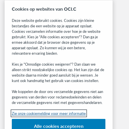
Librarians’ Toolbox
Cookies op websites van OCLC
Informatie over releases
System status dashboard
Deze website gebruikt cookies. Cookies zijn kleine
bestandjes die een website op je apparaat opslaat.
Related sites
Cookies verzamelen informatie over hoe je de website
gebruikt. Kies je "Alle cookies accepteren"? Dan ga je
OCLC.org
ermee akkoord dat je browser deze gegevens op je
BibFormats
apparaat opslaat. Zo kunnen wij je een betere,
Community
relevantere ervaring bieden.
Research
Kies je "Onnodige cookies weigeren"? Dan slaan we
WebJunction
alleen strikt noodzakelijke cookies op. Het kan zijn dat de
Developer Network
website daarna minder goed aansluit bij je wensen. Je
kunt ook handmatig het gebruik van cookies instellen.
Stay in the know.
We koppelen de door ons verzamelde gegevens niet aan
Get the latest product updates, research,
gegevens van derden voor reclamedoeleinden en delen
de verzamelde gegevens niet met gegevenshandelaren.
events, and much more—right to your inbox.
Zie onze cookiemelding voor meer informatie
Subscribe now
Alle cookies accepteren