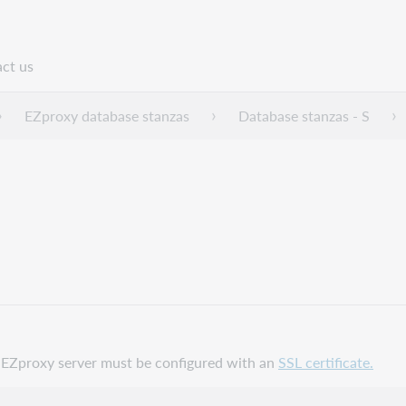
ct us
n
EZproxy database stanzas
Database stanzas - S
ur EZproxy server must be configured with an
SSL certificate.