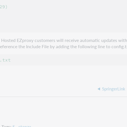
9)

e. Hosted EZproxy customers will receive automatic updates with
erence the Include File by adding the following line to config.t
SpringerLink
Tags
S
stanza