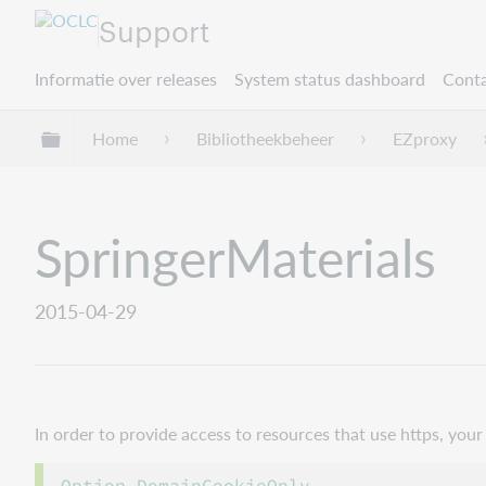
Support
Informatie over releases
System status dashboard
Conta
Mondiale hiërarchie uitvouwen / samenvouwe
Home
Bibliotheekbeheer
EZproxy
SpringerMaterials
2015-04-29
In order to provide access to resources that use https, yo
Option DomainCookieOnly
