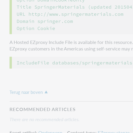
Title SpringerMaterials (updated 2015042
URL http://www.springermaterials.com

Domain springer.com

A Hosted EZproxy Include File is available for this resourc
EZproxy customers in the Americas using self-service may ref
Terug naar boven
RECOMMENDED ARTICLES
There are no recommended articles.
Soort artikel
Onderwerp
Content type
EZproxy stanza