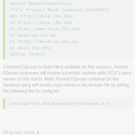
Option DomainCookieOnly

Title Project Muse (updated 20190905)

URL http://muse.jhu.edu/

HJ https://muse.jhu.edu

HJ http://www.muse.jhu.edu

HJ muse.uq.edu.au

HJ https://muse.uq.edu.au

DJ muse.jhu.edu

A Hosted EZproxy Include File is available for this resource. Hosted
EZproxy customers will receive automatic updates with OCLC’s latest
version of this stanza. Note: Hosted EZproxy customers in the
Americas using self-service may reference the Include File by adding
the following line to config.txt:
IncludeFile databases/projectmuse.txt
Terug naar boven