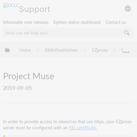
Support
Informatie over releases
System status dashboard
Contact us
Mondiale hiërarchie uitvouwen / samenvouwen
Home
Bibliotheekbeheer
EZproxy
EZproxy
Mon
Project Muse
2019-09-05
In order to provide access to resources that use https, your EZproxy
server must be configured with an
SSL certificate.