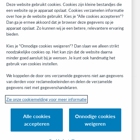
Research
Deze website gebruikt cookies. Cookies zijn kleine bestandjes die
WebJunction
een website op je apparaat opslaat. Cookies verzamelen informatie
over hoe je de website gebruikt. Kies je "Alle cookies accepteren"?
Developer Network
Dan ga je ermee akkoord dat je browser deze gegevens op je
apparaat opslaat. Zo kunnen wij je een betere, relevantere ervaring
Stay in the know.
bieden.
Get the latest product updates, research, events, and much more—
Kies je "Onnodige cookies weigeren"? Dan slaan we alleen strikt
right to your inbox.
noodzakelijke cookies op. Het kan zijn dat de website daarna
minder goed aansluit bij je wensen. Je kunt ook handmatig het
Subscribe now
gebruik van cookies instellen.
We koppelen de door ons verzamelde gegevens niet aan gegevens
van derden voor reclamedoeleinden en delen de verzamelde
gegevens niet met gegevenshandelaren.
Zie onze cookiemelding voor meer informatie
© 2023 OCLC
(Inter)nationale product- en/of dienstnamen die het eigendom zijn van OCLC,
Alle cookies
Onnodige cookies
Inc. en buitenlandse filialen
accepteren
weigeren
Cookiemelding
Lijst met cookies en cookie-instellingen
Privacybeleid
Toegankelijkheidsverklaring
ISO 27001-certificaat