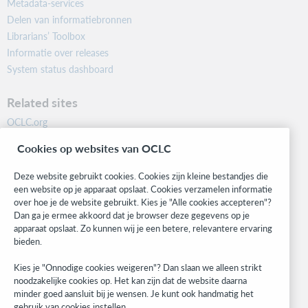
Metadata-services
Delen van informatiebronnen
Librarians’ Toolbox
Informatie over releases
System status dashboard
Related sites
OCLC.org
BibFormats
Cookies op websites van OCLC
Community
Research
Deze website gebruikt cookies. Cookies zijn kleine bestandjes die
WebJunction
een website op je apparaat opslaat. Cookies verzamelen informatie
over hoe je de website gebruikt. Kies je "Alle cookies accepteren"?
Developer Network
Dan ga je ermee akkoord dat je browser deze gegevens op je
apparaat opslaat. Zo kunnen wij je een betere, relevantere ervaring
Stay in the know.
bieden.
Get the latest product updates, research, events, and much more—
Kies je "Onnodige cookies weigeren"? Dan slaan we alleen strikt
right to your inbox.
noodzakelijke cookies op. Het kan zijn dat de website daarna
minder goed aansluit bij je wensen. Je kunt ook handmatig het
Subscribe now
gebruik van cookies instellen.