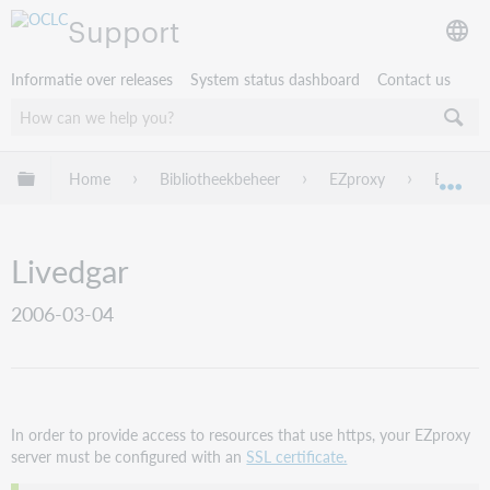
Support
Informatie over releases
System status dashboard
Contact us
Mondiale hiërarchie uitvouwen / samenvouwen
Home
Bibliotheekbeheer
EZproxy
EZproxy
Mon
Livedgar
2006-03-04
In order to provide access to resources that use https, your EZproxy
server must be configured with an
SSL certificate.