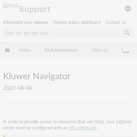
Support
Informatie over releases
System status dashboard
Contact us
Mondiale hiërarchie uitvouwen / samenvouwen
Home
Bibliotheekbeheer
EZproxy
EZproxy
Mon
Kluwer Navigator
2023-04-04
In order to provide access to resources that use https, your EZproxy
server must be configured with an
SSL certificate.