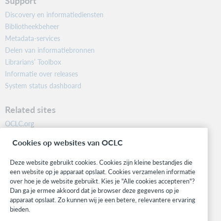
Support
Discovery en informatiediensten
Bibliotheekbeheer
Metadata-services
Delen van informatiebronnen
Librarians’ Toolbox
Informatie over releases
System status dashboard
Related sites
OCLC.org
BibFormats
Cookies op websites van OCLC
Community
Research
Deze website gebruikt cookies. Cookies zijn kleine bestandjes die
WebJunction
een website op je apparaat opslaat. Cookies verzamelen informatie
over hoe je de website gebruikt. Kies je "Alle cookies accepteren"?
Developer Network
Dan ga je ermee akkoord dat je browser deze gegevens op je
apparaat opslaat. Zo kunnen wij je een betere, relevantere ervaring
Stay in the know.
bieden.