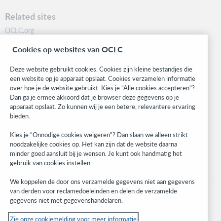
Related sites
OCLC.org
BibFormats
Cookies op websites van OCLC
Community
Research
Deze website gebruikt cookies. Cookies zijn kleine bestandjes die
WebJunction
een website op je apparaat opslaat. Cookies verzamelen informatie
over hoe je de website gebruikt. Kies je "Alle cookies accepteren"?
Developer Network
Dan ga je ermee akkoord dat je browser deze gegevens op je
apparaat opslaat. Zo kunnen wij je een betere, relevantere ervaring
Stay in the know.
bieden.
Get the latest product updates, research, events, and much more—
Kies je "Onnodige cookies weigeren"? Dan slaan we alleen strikt
right to your inbox.
noodzakelijke cookies op. Het kan zijn dat de website daarna
minder goed aansluit bij je wensen. Je kunt ook handmatig het
Subscribe now
gebruik van cookies instellen.
We koppelen de door ons verzamelde gegevens niet aan gegevens
van derden voor reclamedoeleinden en delen de verzamelde
gegevens niet met gegevenshandelaren.
Zie onze cookiemelding voor meer informatie