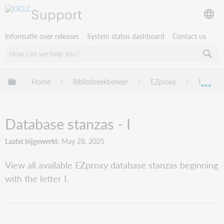
Support
Informatie over releases
System status dashboard
Contact us
Mondiale hiërarchie uitvouwen / samenvouwen
Home
Bibliotheekbeheer
EZproxy
EZproxy
Mon
Database stanzas - I
Laatst bijgewerkt
May 28, 2025
View all available EZproxy database stanzas beginning
with the letter I.