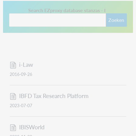
This link opens in a new tab.
Search EZproxy database stanzas - I
Zoeken
i-Law
2016-09-26
IBFD Tax Research Platform
2023-07-07
IBISWorld