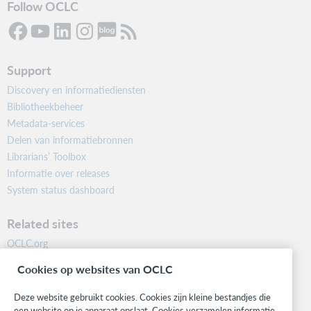
Follow OCLC
Support
Discovery en informatiediensten
Bibliotheekbeheer
Metadata-services
Delen van informatiebronnen
Librarians’ Toolbox
Informatie over releases
System status dashboard
Related sites
OCLC.org
BibFormats
Cookies op websites van OCLC
Community
Research
Deze website gebruikt cookies. Cookies zijn kleine bestandjes die
WebJunction
een website op je apparaat opslaat. Cookies verzamelen informatie