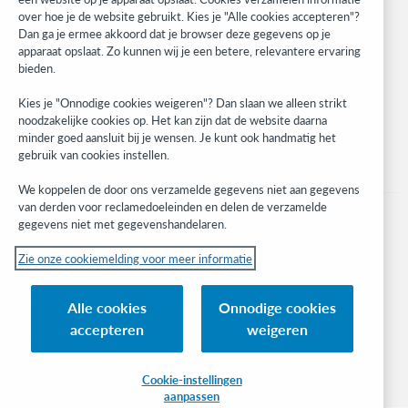
over hoe je de website gebruikt. Kies je "Alle cookies accepteren"?
Developer Network
Dan ga je ermee akkoord dat je browser deze gegevens op je
apparaat opslaat. Zo kunnen wij je een betere, relevantere ervaring
Stay in the know.
bieden.
Get the latest product updates, research, events, and much more—
Kies je "Onnodige cookies weigeren"? Dan slaan we alleen strikt
right to your inbox.
noodzakelijke cookies op. Het kan zijn dat de website daarna
minder goed aansluit bij je wensen. Je kunt ook handmatig het
Subscribe now
gebruik van cookies instellen.
We koppelen de door ons verzamelde gegevens niet aan gegevens
van derden voor reclamedoeleinden en delen de verzamelde
gegevens niet met gegevenshandelaren.
Zie onze cookiemelding voor meer informatie
© 2023 OCLC
(Inter)nationale product- en/of dienstnamen die het eigendom zijn van OCLC,
Alle cookies
Onnodige cookies
Inc. en buitenlandse filialen
accepteren
weigeren
Cookiemelding
Lijst met cookies en cookie-instellingen
Privacybeleid
Toegankelijkheidsverklaring
ISO 27001-certificaat
Cookie-instellingen
aanpassen