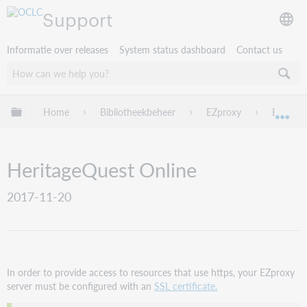
Support
Informatie over releases
System status dashboard
Contact us
Mondiale hiërarchie uitvouwen / samenvouwen
Home
Bibliotheekbeheer
EZproxy
EZproxy
Mon
HeritageQuest Online
2017-11-20
In order to provide access to resources that use https, your EZproxy
server must be configured with an
SSL certificate.