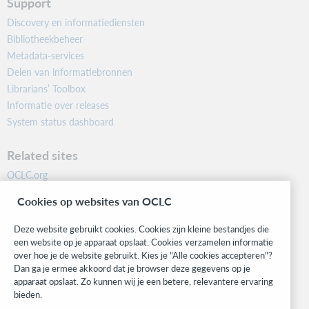
Support
Discovery en informatiediensten
Bibliotheekbeheer
Metadata-services
Delen van informatiebronnen
Librarians’ Toolbox
Informatie over releases
System status dashboard
Related sites
OCLC.org
BibFormats
Cookies op websites van OCLC
Community
Research
Deze website gebruikt cookies. Cookies zijn kleine bestandjes die
WebJunction
een website op je apparaat opslaat. Cookies verzamelen informatie
over hoe je de website gebruikt. Kies je "Alle cookies accepteren"?
Developer Network
Dan ga je ermee akkoord dat je browser deze gegevens op je
apparaat opslaat. Zo kunnen wij je een betere, relevantere ervaring
Stay in the know.
bieden.