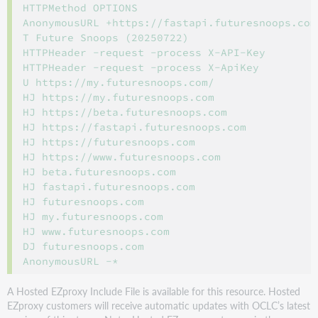
HTTPMethod OPTIONS 

AnonymousURL +https://fastapi.futuresnoops.com/
T Future Snoops (20250722)

HTTPHeader -request -process X-API-Key 

HTTPHeader -request -process X-ApiKey 

U https://my.futuresnoops.com/ 

HJ https://my.futuresnoops.com

HJ https://beta.futuresnoops.com 

HJ https://fastapi.futuresnoops.com 

HJ https://futuresnoops.com

HJ https://www.futuresnoops.com 

HJ beta.futuresnoops.com 

HJ fastapi.futuresnoops.com 

HJ futuresnoops.com 

HJ my.futuresnoops.com 

HJ www.futuresnoops.com 

DJ futuresnoops.com

A Hosted EZproxy Include File is available for this resource. Hosted
EZproxy customers will receive automatic updates with OCLC’s latest