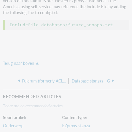
version of this stanza. Note: Hosted EZproxy customers in the
Americas using self-service may reference the Include File by adding
the following line to config.txt:
Terug naar boven
Fulcrum (formerly ACLS Humanities E-Book)
Database stanzas - G
RECOMMENDED ARTICLES
There are no recommended articles.
Soort artikel
Content type
Onderwerp
EZproxy stanza