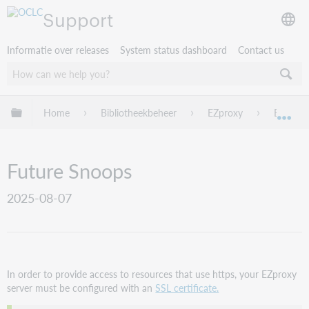
Support
Informatie over releases
System status dashboard
Contact us
Mondiale hiërarchie uitvouwen / samenvouwen
Home
Bibliotheekbeheer
EZproxy
EZproxy
Mon
Future Snoops
2025-08-07
In order to provide access to resources that use https, your EZproxy
server must be configured with an
SSL certificate.