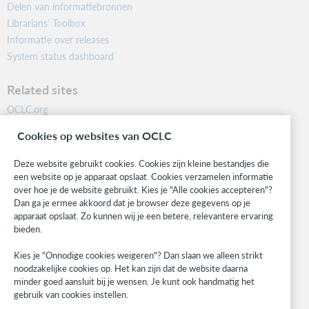
Delen van informatiebronnen
Librarians’ Toolbox
Informatie over releases
System status dashboard
Related sites
OCLC.org
BibFormats
Cookies op websites van OCLC
Community
Research
Deze website gebruikt cookies. Cookies zijn kleine bestandjes die
WebJunction
een website op je apparaat opslaat. Cookies verzamelen informatie
over hoe je de website gebruikt. Kies je "Alle cookies accepteren"?
Developer Network
Dan ga je ermee akkoord dat je browser deze gegevens op je
apparaat opslaat. Zo kunnen wij je een betere, relevantere ervaring
Stay in the know.
bieden.
Get the latest product updates, research, events, and much more—
Kies je "Onnodige cookies weigeren"? Dan slaan we alleen strikt
right to your inbox.
noodzakelijke cookies op. Het kan zijn dat de website daarna
minder goed aansluit bij je wensen. Je kunt ook handmatig het
Subscribe now
gebruik van cookies instellen.