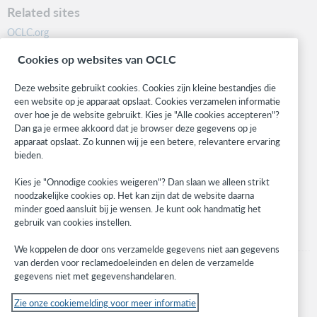
Related sites
OCLC.org
BibFormats
Cookies op websites van OCLC
Community
Research
Deze website gebruikt cookies. Cookies zijn kleine bestandjes die
WebJunction
een website op je apparaat opslaat. Cookies verzamelen informatie
over hoe je de website gebruikt. Kies je "Alle cookies accepteren"?
Developer Network
Dan ga je ermee akkoord dat je browser deze gegevens op je
apparaat opslaat. Zo kunnen wij je een betere, relevantere ervaring
Stay in the know.
bieden.
Get the latest product updates, research, events, and much more—
Kies je "Onnodige cookies weigeren"? Dan slaan we alleen strikt
right to your inbox.
noodzakelijke cookies op. Het kan zijn dat de website daarna
minder goed aansluit bij je wensen. Je kunt ook handmatig het
Subscribe now
gebruik van cookies instellen.
We koppelen de door ons verzamelde gegevens niet aan gegevens
van derden voor reclamedoeleinden en delen de verzamelde
gegevens niet met gegevenshandelaren.
Zie onze cookiemelding voor meer informatie
© 2023 OCLC