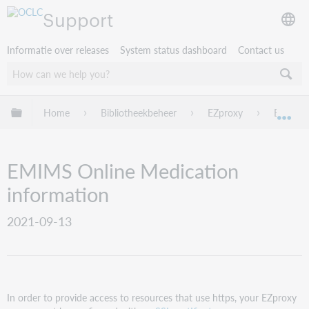
Support
Informatie over releases
System status dashboard
Contact us
Mondiale hiërarchie uitvouwen / samenvouwen
Home
Bibliotheekbeheer
EZproxy
EZproxy
Mon
EMIMS Online Medication
information
2021-09-13
In order to provide access to resources that use https, your EZproxy