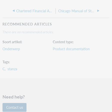
Chartered Financial Analysts Institute
Chicago Manual of Style Online
RECOMMENDED ARTICLES
There are no recommended articles.
Soort artikel
Content type
Onderwerp
Product documentation
Tags
C
stanza
Need help?
Contact us