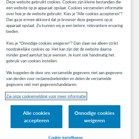
Deze website gebruikt cookies. Cookies zijn kleine bestandjes die
WebJunction
een website op je apparaat opslaat. Cookies verzamelen informatie
over hoe je de website gebruikt. Kies je "Alle cookies accepteren"?
Developer Network
Dan ga je ermee akkoord dat je browser deze gegevens op je
apparaat opslaat. Zo kunnen wij je een betere, relevantere ervaring
Stay in the know.
bieden.
Get the latest product updates, research, events, and much more—
Kies je "Onnodige cookies weigeren"? Dan slaan we alleen strikt
right to your inbox.
noodzakelijke cookies op. Het kan zijn dat de website daarna
minder goed aansluit bij je wensen. Je kunt ook handmatig het
Subscribe now
gebruik van cookies instellen.
We koppelen de door ons verzamelde gegevens niet aan gegevens
van derden voor reclamedoeleinden en delen de verzamelde
gegevens niet met gegevenshandelaren.
Zie onze cookiemelding voor meer informatie
© 2023 OCLC
(Inter)nationale product- en/of dienstnamen die het eigendom zijn van OCLC,
Alle cookies
Onnodige cookies
Inc. en buitenlandse filialen
accepteren
weigeren
Cookiemelding
Lijst met cookies en cookie-instellingen
Privacybeleid
Toegankelijkheidsverklaring
ISO 27001-certificaat
Cookie-instellingen