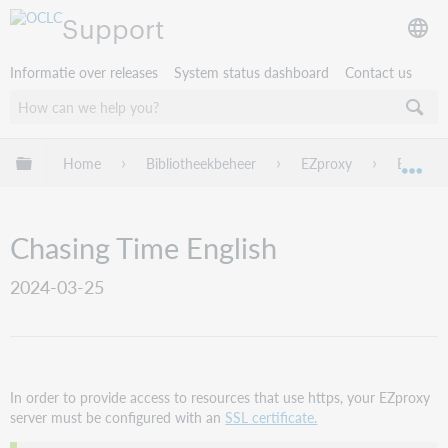
Support
Informatie over releases
System status dashboard
Contact us
Mondiale hiërarchie uitvouwen / samenvouwen
Home
Bibliotheekbeheer
EZproxy
EZproxy
Mon
Chasing Time English
2024-03-25
In order to provide access to resources that use https, your EZproxy
server must be configured with an
SSL certificate.