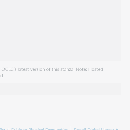
 OCLC’s latest version of this stanza. Note: Hosted
xt:
Visual Guide to Physical Examination
Begell Digital Library