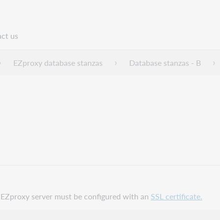
ct us
n
EZproxy database stanzas
Database stanzas - B
ur EZproxy server must be configured with an
SSL certificate.