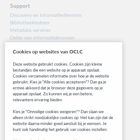
Support
Discovery en informatiediensten
Bibliotheekbeheer
Metadata-services
Delen van informatiebronnen
Librarians’ Toolbox
Cookies op websites van OCLC
Informatie over releases
System status dashboard
Deze website gebruikt cookies. Cookies zijn kleine
bestandjes die een website op je apparaat opslaat.
Related sites
Cookies verzamelen informatie over hoe je de website
gebruikt. Kies je "Alle cookies accepteren"? Dan ga je
OCLC.org
ermee akkoord dat je browser deze gegevens op je
BibFormats
apparaat opslaat. Zo kunnen wij je een betere,
Community
relevantere ervaring bieden.
Research
Kies je "Onnodige cookies weigeren"? Dan slaan we
WebJunction
alleen strikt noodzakelijke cookies op. Het kan zijn dat de
Developer Network
website daarna minder goed aansluit bij je wensen. Je
kunt ook handmatig het gebruik van cookies instellen.
Stay in the know.