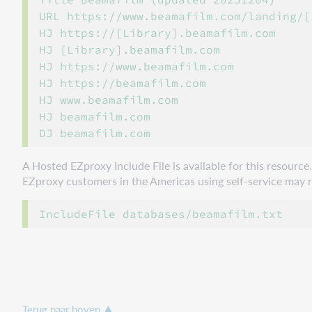
URL https://www.beamafilm.com/landing/[L
HJ https://[Library].beamafilm.com

HJ [Library].beamafilm.com

HJ https://www.beamafilm.com

HJ https://beamafilm.com

HJ www.beamafilm.com

HJ beamafilm.com

A Hosted EZproxy Include File is available for this resourc
EZproxy customers in the Americas using self-service may ref
Terug naar boven