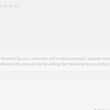
ibrary]

e. Hosted EZproxy customers will receive automatic updates with
erence the Include File by adding the following line to config.t
Bates' 