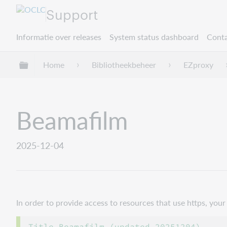
Support
Informatie over releases
System status dashboard
Conta
Mondiale hiërarchie uitvouwen / samenvouwe
Home
Bibliotheekbeheer
EZproxy
Beamafilm
2025-12-04
In order to provide access to resources that use https, yo
Title Beamafilm (updated 20251204)
