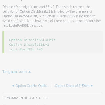
Disable 40-bit algorithms and SSLv2. For historic reasons, the
behavior of
Option DisableSSLv2
is implied by the presence of
Option DisableSSL40bit
, but
Option DisableSSLv2
is included to
avoid confusion. Note how both of these options appear before the
first
LoginPortSSL
directive.
Option DisableSSL40bit

Option DisableSSLv2

LoginPortSSL 443
Terug naar boven
Option Cookie, Option DomainCookieOnly, Option NoCookie, Option CookiePassThrough
Option DisableSSL56bit
RECOMMENDED ARTICLES