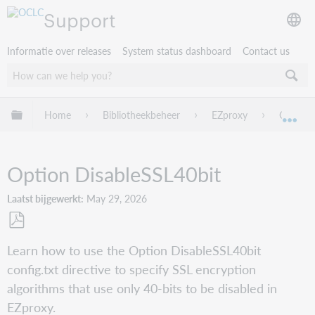
Support
Informatie over releases
System status dashboard
Contact us
Mondiale hiërarchie uitvouwen / samenvouwen
Home
Bibliotheekbeheer
EZproxy
Config.t
Mon
Option DisableSSL40bit
Laatst bijgewerkt
May 29, 2026
Opslaan
Learn how to use the Option DisableSSL40bit
als
config.txt directive to specify SSL encryption
pdf
algorithms that use only 40-bits to be disabled in
EZproxy.