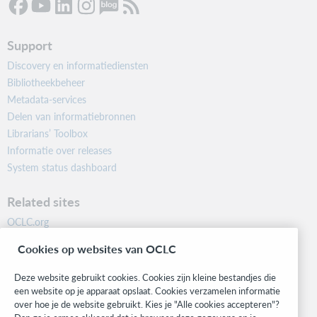
Support
Discovery en informatiediensten
Bibliotheekbeheer
Metadata-services
Delen van informatiebronnen
Librarians’ Toolbox
Informatie over releases
System status dashboard
Related sites
OCLC.org
BibFormats
Cookies op websites van OCLC
Community
Research
Deze website gebruikt cookies. Cookies zijn kleine bestandjes die
WebJunction
een website op je apparaat opslaat. Cookies verzamelen informatie
over hoe je de website gebruikt. Kies je "Alle cookies accepteren"?
Developer Network