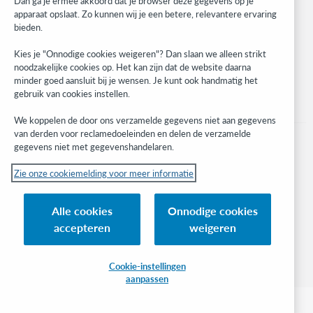
Dan ga je ermee akkoord dat je browser deze gegevens op je
apparaat opslaat. Zo kunnen wij je een betere, relevantere ervaring
Stay in the know.
bieden.
Get the latest product updates, research, events, and much more—
Kies je "Onnodige cookies weigeren"? Dan slaan we alleen strikt
right to your inbox.
noodzakelijke cookies op. Het kan zijn dat de website daarna
minder goed aansluit bij je wensen. Je kunt ook handmatig het
Subscribe now
gebruik van cookies instellen.
We koppelen de door ons verzamelde gegevens niet aan gegevens
van derden voor reclamedoeleinden en delen de verzamelde
gegevens niet met gegevenshandelaren.
Zie onze cookiemelding voor meer informatie
© 2023 OCLC
(Inter)nationale product- en/of dienstnamen die het eigendom zijn van OCLC,
Alle cookies
Onnodige cookies
Inc. en buitenlandse filialen
accepteren
weigeren
Cookiemelding
Lijst met cookies en cookie-instellingen
Privacybeleid
Toegankelijkheidsverklaring
ISO 27001-certificaat
Cookie-instellingen
aanpassen