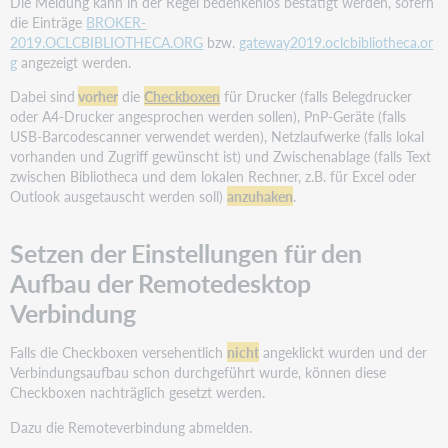
Die Meldung kann in der Regel bedenkenlos bestätigt werden, sofern
die Einträge
BROKER-
2019.OCLCBIBLIOTHECA.ORG
bzw.
gateway2019.oclcbibliotheca.or
g
angezeigt werden.
Dabei sind
vorher
die
Checkboxen
für Drucker (falls Belegdrucker
oder A4-Drucker angesprochen werden sollen), PnP-Geräte (falls
USB-Barcodescanner verwendet werden), Netzlaufwerke (falls lokal
vorhanden und Zugriff gewünscht ist) und Zwischenablage (falls Text
zwischen Bibliotheca und dem lokalen Rechner, z.B. für Excel oder
Outlook ausgetauscht werden soll)
anzuhaken
.
Setzen der Einstellungen für den
Aufbau der Remotedesktop
Verbindung
Falls die Checkboxen versehentlich
nicht
angeklickt wurden und der
Verbindungsaufbau schon durchgeführt wurde, können diese
Checkboxen nachträglich gesetzt werden.
Dazu die Remoteverbindung abmelden.