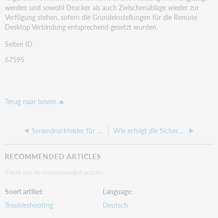
werden und sowohl Drucker als auch Zwischenablage wieder zur
Verfügung stehen, sofern die Grundeinstellungen für die Remote
Desktop Verbindung entsprechend gesetzt wurden.
Seiten ID
67595
Terug naar boven
Seriendruckfelder für den E-Mail-Versand
Wie erfolgt die Sicherung der winoeb.ini bei einem Update?
RECOMMENDED ARTICLES
There are no recommended articles.
Soort artikel
Language
Troubleshooting
Deutsch