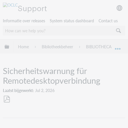
Support
Informatie over releases
System status dashboard
Contact us
Mondiale hiërarchie uitvouwen / samenvouwen
Home
Bibliotheekbeheer
BIBLIOTHECA
Tr
Mon
Sicherheitswarnung für
Remotedesktopverbindung
Laatst bijgewerkt
Jul 2, 2026
Opslaan
als
pdf