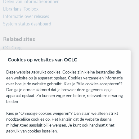
Delen van informatiebronnen
Librarians’ Toolbox
Informatie over releases
System status dashboard
Related sites
OCLC.org
BibFormats
Cookies op websites van OCLC
Community
Research
Deze website gebruikt cookies. Cookies zijn kleine bestandjes die
WebJunction
een website op je apparaat opslaat. Cookies verzamelen informatie
over hoe je de website gebruikt. Kies je "Alle cookies accepteren"?
Developer Network
Dan ga je ermee akkoord dat je browser deze gegevens op je
apparaat opslaat. Zo kunnen wij je een betere, relevantere ervaring
Stay in the know.
bieden.
Get the latest product updates, research, events, and much more—
Kies je "Onnodige cookies weigeren"? Dan slaan we alleen strikt
right to your inbox.
noodzakelijke cookies op. Het kan zijn dat de website daarna
minder goed aansluit bij je wensen. Je kunt ook handmatig het
Subscribe now
gebruik van cookies instellen.