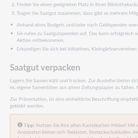
Finden Sie einen geeigneten Platz in Ihren Bibliotheksr
Tragen Sie Saatgut zusammen, dazu gibt es mehrere Mög
Anhand eines Budgets und/oder nach Geldspenden werden
Sie rufen zu Saatgutspenden auf. Das kann erfolgreich se
Aktion mitbekommen.
Erkundigen Sie sich bei Initiativen, Kleingärtnervereine
Saatgut verpacken
Lagern Sie Samen kühl und trocken. Zur Ausleihe bieten sic
es, eigene Samentüten aus altem Zeitungspapier zu falten. A
Zur Präsentation, ist eine einheitliche Beschriftung empfeh
geklebt werden.
Tipp
: Nutzen Sie Ihre alten Karteikarten-Möbel! Mit
Ansonsten bieten sich Teekisten, Besteckschubladen, kl