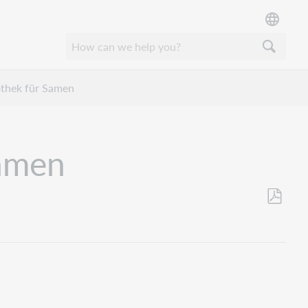
iothek für Samen
Samen
Opslaan
als
pdf