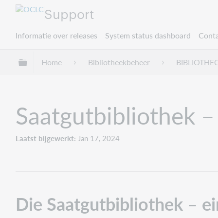
Support
Informatie over releases
System status dashboard
Conta
Mondiale hiërarchie uitvouwen / samenvouwe
Home
Bibliotheekbeheer
BIBLIOTHE
Saatgutbibliothek –
Laatst bijgewerkt
Jan 17, 2024
Die Saatgutbibliothek – e