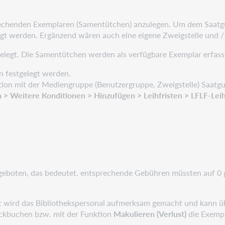
prechenden Exemplaren (Samentütchen) anzulegen. Um dem Saatg
gt werden. Ergänzend wären auch eine eigene Zweigstelle und /
gelegt. Die Samentütchen werden als verfügbare Exemplar erfass
 festgelegt werden.
nation mit der Mediengruppe (Benutzergruppe, Zweigstelle) Saatg
 > Weitere Konditionen > Hinzufügen > Leihfristen > LFLF-Leih
eboten, das bedeutet, entsprechende Gebühren müssten auf 0 
st wird das Bibliothekspersonal aufmerksam gemacht und kann ü
ückbuchen bzw. mit der Funktion
Makulieren (Verlust)
die Exempl