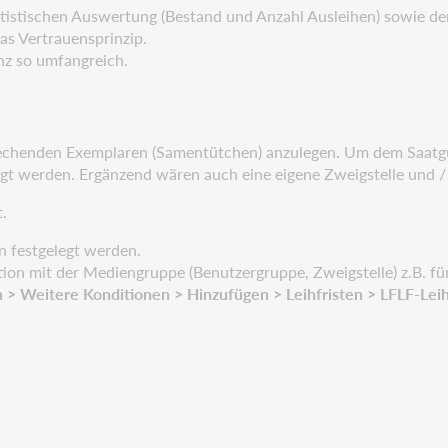
statistischen Auswertung (Bestand und Anzahl Ausleihen) sowie 
das Vertrauensprinzip.
nz so umfangreich.
prechenden Exemplaren (Samentütchen) anzulegen. Um dem Saatg
gt werden. Ergänzend wären auch eine eigene Zweigstelle und /
.
 festgelegt werden.
nation mit der Mediengruppe (Benutzergruppe, Zweigstelle) z.B.
 > Weitere Konditionen > Hinzufügen > Leihfristen > LFLF-Leih