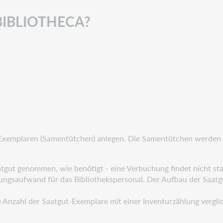
n BIBLIOTHECA?
 Exemplaren (Samentütchen) anlegen. Die Samentütchen werden d
aatgut genommen, wie benötigt - eine Verbuchung findet nicht sta
altungsaufwand für das Bibliothekspersonal. Der Aufbau der Saat
e Anzahl der Saatgut-Exemplare mit einer Inventurzählung vergli