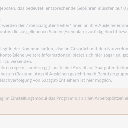
eboten, das bedeutet, entsprechende Gebühren müssten auf 0 
.
t werden der / die Saatgutentleiher*innen an ihre Ausleihe eri
kontos die ausgeliehenen Samen (Exemplare) zurückgebucht bzw.
liegt in der Kommunikation, also im Gespräch mit den Nutzer:in
konto (siehe weitere Informationen) bietet sich hier sogar an, 
il zu versenden.
ühren regeln, sondern ggf. auch eine Anzahl auf Saatgutentleih
 besten (Bestand, Anzahl Ausleihen geziehlt nach Benutzergruppe
Nachverfolgung von Saatgut-Entleihern ist hier möglich.
rung im Einstellungsmodul das Programm an allen Arbeitsplätze