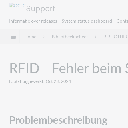
Support
Informatie over releases
System status dashboard
Conta
Mondiale hiërarchie uitvouwen / samenvouwe
Home
Bibliotheekbeheer
BIBLIOTHE
RFID - Fehler beim
Laatst bijgewerkt
Oct 23, 2024
Problembeschreibung