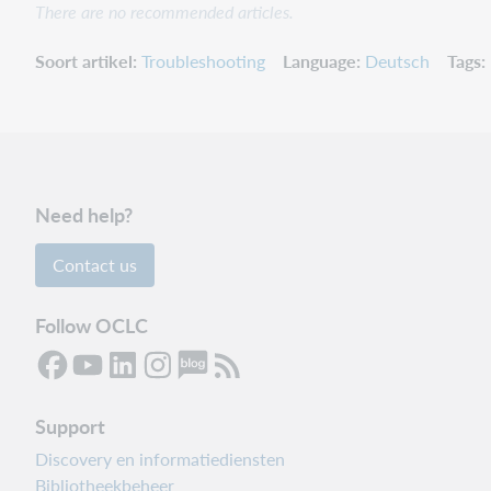
There are no recommended articles.
Soort artikel
Troubleshooting
Language
Deutsch
Tags
Need help?
Contact us
Follow OCLC
Support
Discovery en informatiediensten
Bibliotheekbeheer