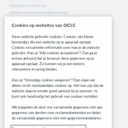
Metadata-services
Delen van informatiebronnen
Librarians’ Toolbox
Cookies op websites van OCLC
Informatie over releases
System status dashboard
Deze website gebruikt cookies. Cookies zijn kleine
bestandjes die een website op je apparaat opslaat.
Related sites
Cookies verzamelen informatie over hoe je de website
gebruikt. Kies je "Alle cookies accepteren"? Dan ga je
OCLC.org
ermee akkoord dat je browser deze gegevens op je
BibFormats
apparaat opslaat. Zo kunnen wij je een betere,
Community
relevantere ervaring bieden.
Research
Kies je "Onnodige cookies weigeren"? Dan slaan we
WebJunction
alleen strikt noodzakelijke cookies op. Het kan zijn dat de
Developer Network
website daarna minder goed aansluit bij je wensen. Je
kunt ook handmatig het gebruik van cookies instellen.
Stay in the know.
We koppelen de door ons verzamelde gegevens niet aan
Get the latest product updates, research,
gegevens van derden voor reclamedoeleinden en delen
de verzamelde gegevens niet met gegevenshandelaren.
events, and much more—right to your inbox.