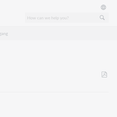
rgang
Opslaan
als
pdf