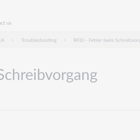
ct us
n
CA
Troubleshooting
RFID - Fehler beim Schreibvo
 Schreibvorgang