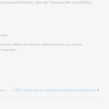
nne zu positionieren, dass der Transponder unmittelbar
rden.
uslesen. Wenn es bereits beim Auslesen zu einem
rt werden.
RDA: Nicht alle Interessenkreise aus dem Register sind auswählbar
RFID Sicherung für makulierte Medien deaktivieren