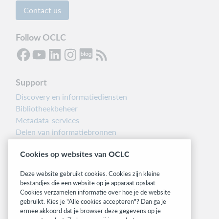
Contact us
Follow OCLC
Support
Discovery en informatiediensten
Bibliotheekbeheer
Metadata-services
Delen van informatiebronnen
Librarians’ Toolbox
Cookies op websites van OCLC
Informatie over releases
System status dashboard
Deze website gebruikt cookies. Cookies zijn kleine
bestandjes die een website op je apparaat opslaat.
Related sites
Cookies verzamelen informatie over hoe je de website
gebruikt. Kies je "Alle cookies accepteren"? Dan ga je
OCLC.org
ermee akkoord dat je browser deze gegevens op je
BibFormats