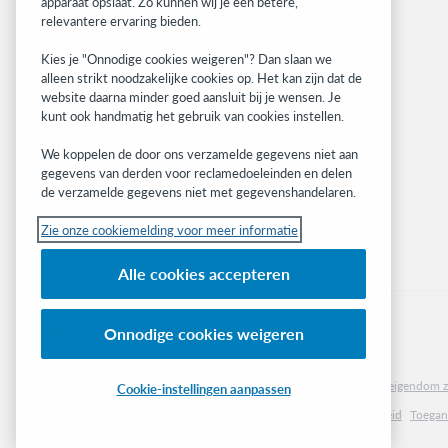
apparaat opslaat. Zo kunnen wij je een betere,
Community
relevantere ervaring bieden.
Research
Kies je "Onnodige cookies weigeren"? Dan slaan we
WebJunction
alleen strikt noodzakelijke cookies op. Het kan zijn dat de
Developer Network
website daarna minder goed aansluit bij je wensen. Je
kunt ook handmatig het gebruik van cookies instellen.
Stay in the know.
We koppelen de door ons verzamelde gegevens niet aan
Get the latest product updates, research,
gegevens van derden voor reclamedoeleinden en delen
de verzamelde gegevens niet met gegevenshandelaren.
events, and much more—right to your inbox.
Zie onze cookiemelding voor meer informatie
Subscribe now
Alle cookies accepteren
Onnodige cookies weigeren
© 2023 OCLC
(Inter)nationale product- en/of dienstnamen die het eigendom zi
Cookie-instellingen aanpassen
Cookiemelding
Lijst met cookies en cookie-instellingen
Privacybeleid
Toegank