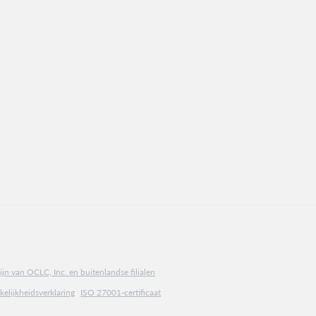
jn van OCLC, Inc. en buitenlandse filialen
elijkheidsverklaring
ISO 27001-certificaat