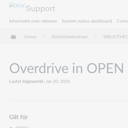
Support
Informatie over releases
System status dashboard
Conta
Mondiale hiërarchie uitvouwen / samenvouwe
Home
Bibliotheekbeheer
BIBLIOTHE
Overdrive in OPEN 
Laatst bijgewerkt
Jan 20, 2026
Gilt für
OPEN