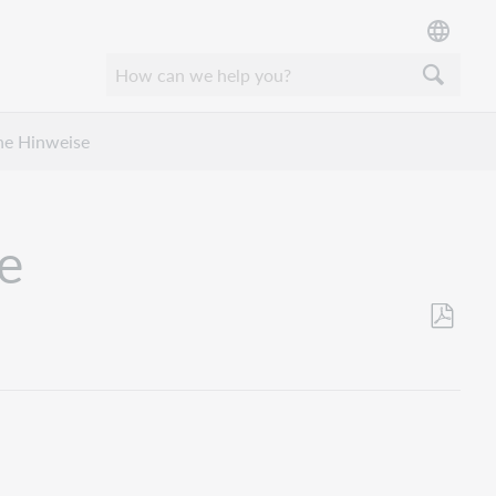
ne Hinweise
e
Opslaan
als
pdf