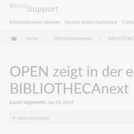
Support
Informatie over releases
System status dashboard
Conta
Mondiale hiërarchie uitvouwen / samenvouwe
Home
Bibliotheekbeheer
BIBLIOTHE
OPEN zeigt in der e
BIBLIOTHECAnext
Laatst bijgewerkt
Jan 19, 2024
Inhoudsopgave
No
headers