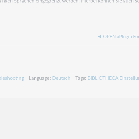
ann nach Sprachen eingegrenzt werden. Hierbei können Sie auch sch
OPEN xPlugin Fo
leshooting
Language
Deutsch
Tags
BIBLIOTHECA Einstellu