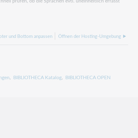
nell prüfen, ob die Sprachen evtl. uneinheitlich erfasst
oter und Bottom anpassen
Öffnen der Hosting-Umgebung
ngen
BIBLIOTHECA Katalog
BIBLIOTHECA OPEN