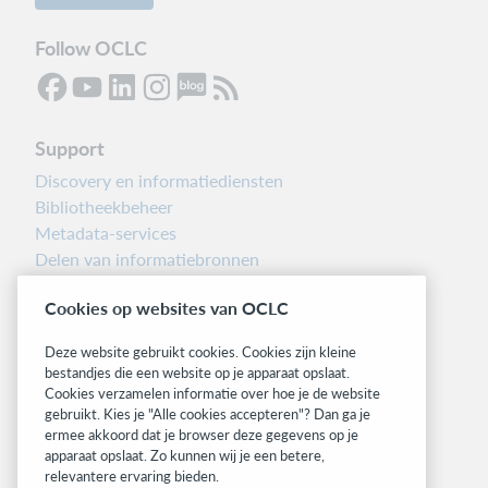
Follow OCLC
Support
Discovery en informatiediensten
Bibliotheekbeheer
Metadata-services
Delen van informatiebronnen
Librarians’ Toolbox
Cookies op websites van OCLC
Informatie over releases
System status dashboard
Deze website gebruikt cookies. Cookies zijn kleine
bestandjes die een website op je apparaat opslaat.
Related sites
Cookies verzamelen informatie over hoe je de website
gebruikt. Kies je "Alle cookies accepteren"? Dan ga je
OCLC.org
ermee akkoord dat je browser deze gegevens op je
BibFormats
apparaat opslaat. Zo kunnen wij je een betere,
Community
relevantere ervaring bieden.