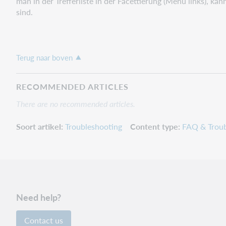
man in der Trefferliste in der Facettierung (Menü links), k
sind.
Terug naar boven
RECOMMENDED ARTICLES
There are no recommended articles.
Soort artikel
Troubleshooting
Content type
FAQ & Troub
Need help?
Contact us