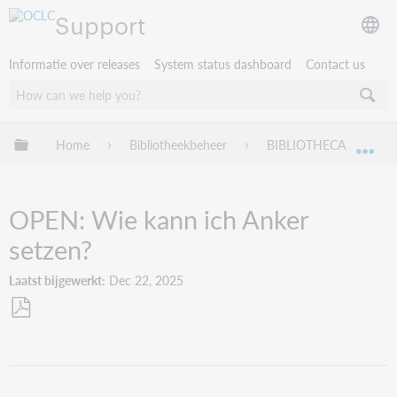
Support
Informatie over releases
System status dashboard
Contact us
Mondiale hiërarchie uitvouwen / samenvouwen
Home
Bibliotheekbeheer
BIBLIOTHECA
Tr
Mon
OPEN: Wie kann ich Anker
setzen?
Laatst bijgewerkt
Dec 22, 2025
Opslaan
als
pdf