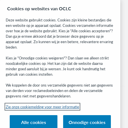
BibFormats
Cookies op websites van OCLC
Community
Research
Deze website gebruikt cookies. Cookies zijn kleine bestandjes die
WebJunction
een website op je apparaat opslaat. Cookies verzamelen informatie
over hoe je de website gebruikt. Kies je "Alle cookies accepteren"?
Developer Network
Dan ga je ermee akkoord dat je browser deze gegevens op je
apparaat opslaat. Zo kunnen wij je een betere, relevantere ervaring
Stay in the know.
bieden.
Get the latest product updates, research, events, and much more—
Kies je "Onnodige cookies weigeren"? Dan slaan we alleen strikt
right to your inbox.
noodzakelijke cookies op. Het kan zijn dat de website daarna
minder goed aansluit bij je wensen. Je kunt ook handmatig het
Subscribe now
gebruik van cookies instellen.
We koppelen de door ons verzamelde gegevens niet aan gegevens
van derden voor reclamedoeleinden en delen de verzamelde
gegevens niet met gegevenshandelaren.
Zie onze cookiemelding voor meer informatie
© 2023 OCLC
(Inter)nationale product- en/of dienstnamen die het eigendom zijn van OCLC,
Alle cookies
Onnodige cookies
Inc. en buitenlandse filialen