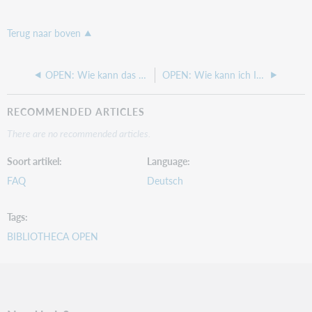
Terug naar boven
OPEN: Wie kann das Passwort von OPEN-Admins und SuperUser geändert werden?
OPEN: Wie kann ich Inhalte in meinen HTML-Modulen bearbeiten?
RECOMMENDED ARTICLES
There are no recommended articles.
Soort artikel
Language
FAQ
Deutsch
Tags
BIBLIOTHECA OPEN