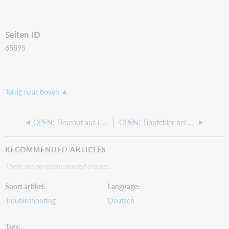
Seiten ID
65895
Terug naar boven
OPEN: Timeout aus Leserkonto bei Inaktivität
OPEN: Tippfehler bei Suchbegriffen (Und-Suche oder Oder-Suche)
RECOMMENDED ARTICLES
There are no recommended articles.
Soort artikel
Language
Troubleshooting
Deutsch
Tags