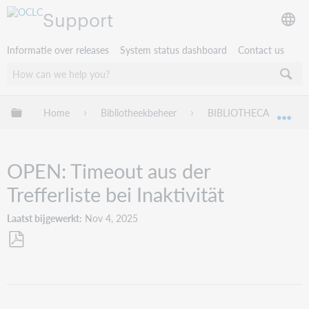
Support
Informatie over releases
System status dashboard
Contact us
Mondiale hiërarchie uitvouwen / samenvouwen
Home
Bibliotheekbeheer
BIBLIOTHECA
Tr
Mon
OPEN: Timeout aus der
Trefferliste bei Inaktivität
Laatst bijgewerkt
Nov 4, 2025
Opslaan
als
pdf