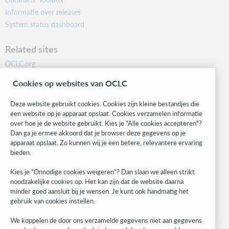
Informatie over releases
System status dashboard
Related sites
OCLC.org
BibFormats
Cookies op websites van OCLC
Community
Research
Deze website gebruikt cookies. Cookies zijn kleine bestandjes die
WebJunction
een website op je apparaat opslaat. Cookies verzamelen informatie
over hoe je de website gebruikt. Kies je "Alle cookies accepteren"?
Developer Network
Dan ga je ermee akkoord dat je browser deze gegevens op je
apparaat opslaat. Zo kunnen wij je een betere, relevantere ervaring
Stay in the know.
bieden.
Get the latest product updates, research, events, and much more—
Kies je "Onnodige cookies weigeren"? Dan slaan we alleen strikt
right to your inbox.
noodzakelijke cookies op. Het kan zijn dat de website daarna
minder goed aansluit bij je wensen. Je kunt ook handmatig het
Subscribe now
gebruik van cookies instellen.
We koppelen de door ons verzamelde gegevens niet aan gegevens