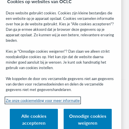
Cookies op websites van OCLC
Community
Research
Deze website gebruikt cookies. Cookies zijn kleine bestandjes die
WebJunction
een website op je apparaat opslaat. Cookies verzamelen informatie
over hoe je de website gebruikt. Kies je "Alle cookies accepteren"?
Developer Network
Dan ga je ermee akkoord dat je browser deze gegevens op je
apparaat opslaat. Zo kunnen wij je een betere, relevantere ervaring
Stay in the know.
bieden.
Get the latest product updates, research, events, and much more—
Kies je "Onnodige cookies weigeren"? Dan slaan we alleen strikt
right to your inbox.
noodzakelijke cookies op. Het kan zijn dat de website daarna
minder goed aansluit bij je wensen. Je kunt ook handmatig het
Subscribe now
gebruik van cookies instellen.
We koppelen de door ons verzamelde gegevens niet aan gegevens
van derden voor reclamedoeleinden en delen de verzamelde
gegevens niet met gegevenshandelaren.
Zie onze cookiemelding voor meer informatie
© 2023 OCLC
(Inter)nationale product- en/of dienstnamen die het eigendom zijn van OCLC,
Alle cookies
Onnodige cookies
Inc. en buitenlandse filialen
accepteren
weigeren
Cookiemelding
Lijst met cookies en cookie-instellingen
Privacybeleid