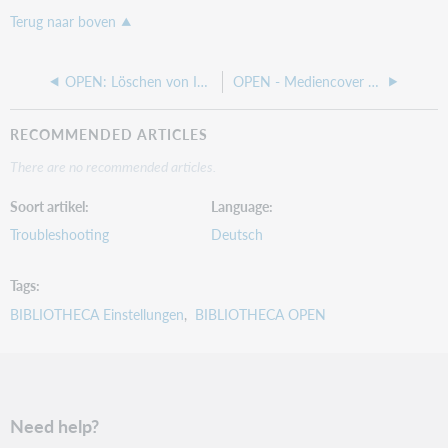
Terug naar boven
OPEN: Löschen von Inhalten in den Website-Dateien führt zu Fehlermeldungen
OPEN - Mediencover von buchhandel.de bzw. MVBApi aktivieren
RECOMMENDED ARTICLES
There are no recommended articles.
Soort artikel
Language
Troubleshooting
Deutsch
Tags
BIBLIOTHECA Einstellungen
BIBLIOTHECA OPEN
Need help?