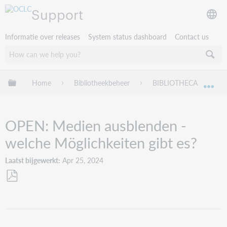
Support
Informatie over releases
System status dashboard
Contact us
Mondiale hiërarchie uitvouwen / samenvouwen
Home
Bibliotheekbeheer
BIBLIOTHECA
Tr
Mon
OPEN: Medien ausblenden -
welche Möglichkeiten gibt es?
Laatst bijgewerkt
Apr 25, 2024
Opslaan
als
pdf