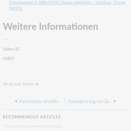
Datenbanken in BIBLIOTHECAnext einbinden - SQLBase, Oracle,
MSSQL
Weitere Informationen
---
Seiten ID
66867
Terug naar boven
Karenzstatus einstellen ab Version 12
Katalogisierung von Zeitschriftenheften: Bei Eingabe des Kürzels werden bei manchen Zeitschriften keine Daten übernommen
RECOMMENDED ARTICLES
There are no recommended articles.