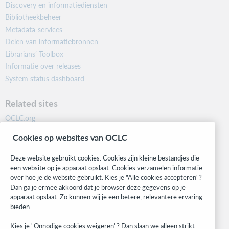
Discovery en informatiediensten
Bibliotheekbeheer
Metadata-services
Delen van informatiebronnen
Librarians’ Toolbox
Informatie over releases
System status dashboard
Related sites
OCLC.org
BibFormats
Cookies op websites van OCLC
Community
Research
Deze website gebruikt cookies. Cookies zijn kleine bestandjes die
WebJunction
een website op je apparaat opslaat. Cookies verzamelen informatie
over hoe je de website gebruikt. Kies je "Alle cookies accepteren"?
Developer Network
Dan ga je ermee akkoord dat je browser deze gegevens op je
apparaat opslaat. Zo kunnen wij je een betere, relevantere ervaring
Stay in the know.
bieden.
Get the latest product updates, research, events, and much more—
Kies je "Onnodige cookies weigeren"? Dan slaan we alleen strikt