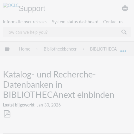
Support
Informatie over releases
System status dashboard
Contact us
Mondiale hiërarchie uitvouwen / samenvouwen
Home
Bibliotheekbeheer
BIBLIOTHECA
Tr
Mon
Katalog- und Recherche-
Datenbanken in
BIBLIOTHECAnext einbinden
Laatst bijgewerkt
Jan 30, 2026
Opslaan
als