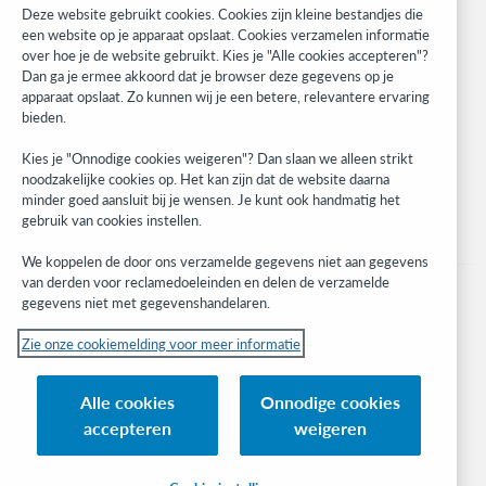
Research
Deze website gebruikt cookies. Cookies zijn kleine bestandjes die
WebJunction
een website op je apparaat opslaat. Cookies verzamelen informatie
over hoe je de website gebruikt. Kies je "Alle cookies accepteren"?
Developer Network
Dan ga je ermee akkoord dat je browser deze gegevens op je
apparaat opslaat. Zo kunnen wij je een betere, relevantere ervaring
Stay in the know.
bieden.
Get the latest product updates, research, events, and much more—
Kies je "Onnodige cookies weigeren"? Dan slaan we alleen strikt
right to your inbox.
noodzakelijke cookies op. Het kan zijn dat de website daarna
minder goed aansluit bij je wensen. Je kunt ook handmatig het
Subscribe now
gebruik van cookies instellen.
We koppelen de door ons verzamelde gegevens niet aan gegevens
van derden voor reclamedoeleinden en delen de verzamelde
gegevens niet met gegevenshandelaren.
Zie onze cookiemelding voor meer informatie
© 2023 OCLC
(Inter)nationale product- en/of dienstnamen die het eigendom zijn van OCLC,
Alle cookies
Onnodige cookies
Inc. en buitenlandse filialen
accepteren
weigeren
Cookiemelding
Lijst met cookies en cookie-instellingen
Privacybeleid
Toegankelijkheidsverklaring
ISO 27001-certificaat