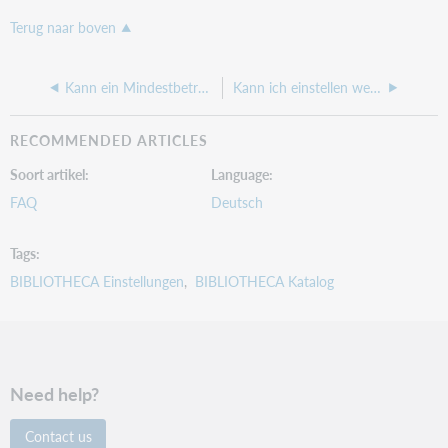
Terug naar boven
Kann ein Mindestbetrag für die EC-Kartenzahlung in BIBLIOTHECAnext oder für das ePayment in OPEN eingestellt werden?
Kann ich einstellen welche Fremddatenquellen mir im Katalog angeboten werden?
RECOMMENDED ARTICLES
Soort artikel
Language
FAQ
Deutsch
Tags
BIBLIOTHECA Einstellungen
BIBLIOTHECA Katalog
Need help?
Contact us