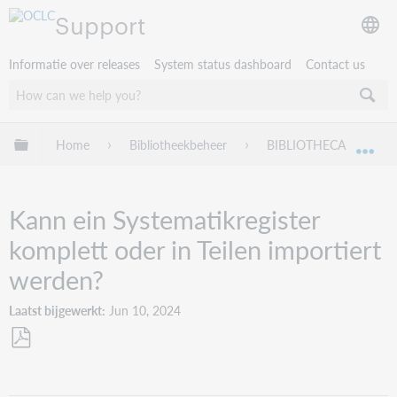
Support
Informatie over releases
System status dashboard
Contact us
Mondiale hiërarchie uitvouwen / samenvouwen
Home
Bibliotheekbeheer
BIBLIOTHECA
Tr
Mon
Kann ein Systematikregister
komplett oder in Teilen importiert
werden?
Laatst bijgewerkt
Jun 10, 2024
Opslaan
als