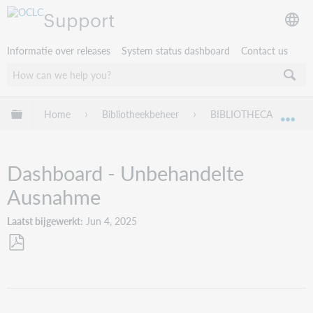
Support
Informatie over releases
System status dashboard
Contact us
Mondiale hiërarchie uitvouwen / samenvouwen
Home
Bibliotheekbeheer
BIBLIOTHECA
Tr
Mon
Dashboard - Unbehandelte
Ausnahme
Laatst bijgewerkt
Jun 4, 2025
Opslaan
als
pdf