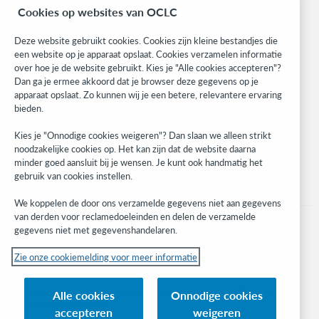
BibFormats
Cookies op websites van OCLC
Community
Research
Deze website gebruikt cookies. Cookies zijn kleine bestandjes die
WebJunction
een website op je apparaat opslaat. Cookies verzamelen informatie
over hoe je de website gebruikt. Kies je "Alle cookies accepteren"?
Developer Network
Dan ga je ermee akkoord dat je browser deze gegevens op je
apparaat opslaat. Zo kunnen wij je een betere, relevantere ervaring
Stay in the know.
bieden.
Get the latest product updates, research, events, and much more—
Kies je "Onnodige cookies weigeren"? Dan slaan we alleen strikt
right to your inbox.
noodzakelijke cookies op. Het kan zijn dat de website daarna
minder goed aansluit bij je wensen. Je kunt ook handmatig het
Subscribe now
gebruik van cookies instellen.
We koppelen de door ons verzamelde gegevens niet aan gegevens
van derden voor reclamedoeleinden en delen de verzamelde
gegevens niet met gegevenshandelaren.
Zie onze cookiemelding voor meer informatie
© 2023 OCLC
(Inter)nationale product- en/of dienstnamen die het eigendom zijn van OCLC,
Alle cookies
Onnodige cookies
Inc. en buitenlandse filialen
accepteren
weigeren
Cookiemelding
Lijst met cookies en cookie-instellingen
Privacybeleid