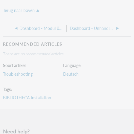
Terug naar boven
Dashboard - Modul öffnet sich nicht
Dashboard - Unhandled Exception
RECOMMENDED ARTICLES
There are no recommended articles.
Soort artikel
Language
Troubleshooting
Deutsch
Tags
BIBLIOTHECA Installation
Need help?