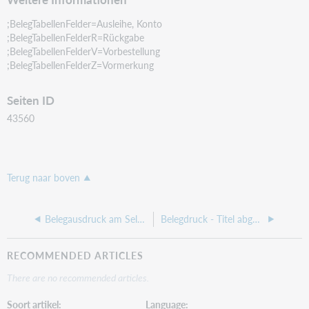
;BelegTabellenFelder=Ausleihe, Konto
;BelegTabellenFelderR=Rückgabe
;BelegTabellenFelderV=Vorbestellung
;BelegTabellenFelderZ=Vormerkung
Seiten ID
43560
Terug naar boven
Belegausdruck am Selbstverbucher
Belegdruck - Titel abgeschnitten
RECOMMENDED ARTICLES
There are no recommended articles.
Soort artikel
Language