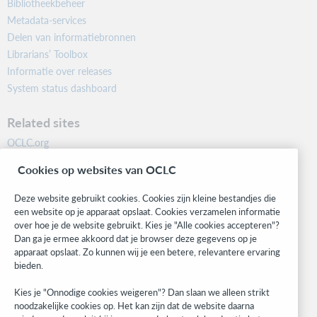
Bibliotheekbeheer
Metadata-services
Delen van informatiebronnen
Librarians’ Toolbox
Informatie over releases
System status dashboard
Related sites
OCLC.org
BibFormats
Cookies op websites van OCLC
Community
Research
Deze website gebruikt cookies. Cookies zijn kleine bestandjes die
WebJunction
een website op je apparaat opslaat. Cookies verzamelen informatie
over hoe je de website gebruikt. Kies je "Alle cookies accepteren"?
Developer Network
Dan ga je ermee akkoord dat je browser deze gegevens op je
apparaat opslaat. Zo kunnen wij je een betere, relevantere ervaring
Stay in the know.
bieden.
Get the latest product updates, research, events, and much more—
Kies je "Onnodige cookies weigeren"? Dan slaan we alleen strikt
right to your inbox.
noodzakelijke cookies op. Het kan zijn dat de website daarna