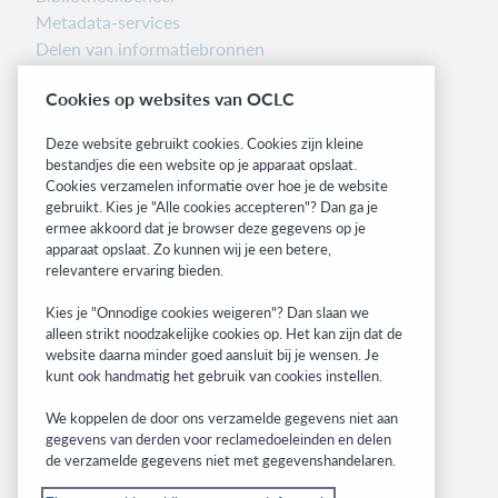
Metadata-services
Delen van informatiebronnen
Librarians’ Toolbox
Cookies op websites van OCLC
Informatie over releases
System status dashboard
Deze website gebruikt cookies. Cookies zijn kleine
bestandjes die een website op je apparaat opslaat.
Related sites
Cookies verzamelen informatie over hoe je de website
gebruikt. Kies je "Alle cookies accepteren"? Dan ga je
OCLC.org
ermee akkoord dat je browser deze gegevens op je
BibFormats
apparaat opslaat. Zo kunnen wij je een betere,
Community
relevantere ervaring bieden.
Research
Kies je "Onnodige cookies weigeren"? Dan slaan we
WebJunction
alleen strikt noodzakelijke cookies op. Het kan zijn dat de
Developer Network
website daarna minder goed aansluit bij je wensen. Je
kunt ook handmatig het gebruik van cookies instellen.
Stay in the know.
We koppelen de door ons verzamelde gegevens niet aan
Get the latest product updates, research,
gegevens van derden voor reclamedoeleinden en delen
de verzamelde gegevens niet met gegevenshandelaren.
events, and much more—right to your inbox.