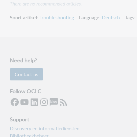
There are no recommended articles.
Soort artikel
Troubleshooting
Language
Deutsch
Tags
Need help?
Contact us
Follow OCLC
Support
Discovery en informatiediensten
Bibliotheekbeheer