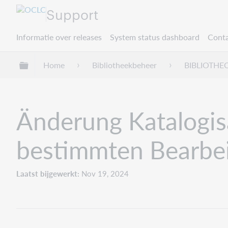
Support
Informatie over releases
System status dashboard
Conta
Mondiale hiërarchie uitvouwen / samenvouwe
Home
Bibliotheekbeheer
BIBLIOTHE
Änderung Katalogis
bestimmten Bearbei
Laatst bijgewerkt
Nov 19, 2024