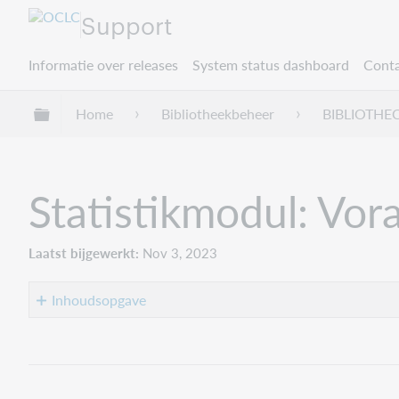
Support
Informatie over releases
System status dashboard
Conta
Mondiale hiërarchie uitvouwen / samenvouwe
Home
Bibliotheekbeheer
BIBLIOTHE
Statistikmodul: Vo
Laatst bijgewerkt
Nov 3, 2023
Inhoudsopgave
Voraussetzungen
Benutzer-
und