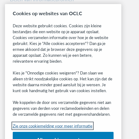
Librarians’ Toolbox
Cookies op websites van OCLC
Informatie over releases
System status dashboard
Deze website gebruikt cookies. Cookies zijn kleine
bestandjes die een website op je apparaat opslaat.
Related sites
Cookies verzamelen informatie over hoe je de website
gebruikt. Kies je "Alle cookies accepteren"? Dan ga je
OCLC.org
ermee akkoord dat je browser deze gegevens op je
BibFormats
apparaat opslaat. Zo kunnen wij je een betere,
Community
relevantere ervaring bieden.
Research
Kies je "Onnodige cookies weigeren"? Dan slaan we
WebJunction
alleen strikt noodzakelijke cookies op. Het kan zijn dat de
Developer Network
website daarna minder goed aansluit bij je wensen. Je
kunt ook handmatig het gebruik van cookies instellen.
Stay in the know.
We koppelen de door ons verzamelde gegevens niet aan
Get the latest product updates, research,
gegevens van derden voor reclamedoeleinden en delen
de verzamelde gegevens niet met gegevenshandelaren.
events, and much more—right to your inbox.
Zie onze cookiemelding voor meer informatie
Subscribe now