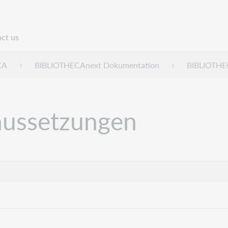
ct us
n
CA
BIBLIOTHECAnext Dokumentation
BIBLIOTHEC
raussetzungen