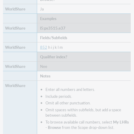
Ja
Examples
l5:ps3515.e37
Fields/Subfields
852
h i j k l m
Qualifier index?
Nee
Notes
Enter all numbers and letters.
Include periods.
Omit all other punctuation.
Omit spaces within subfields, but add a space
between subfields.
To browse available call numbers, select
My LHRs
- Browse
from the Scope drop-down list.