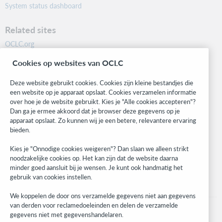
System status dashboard
Related sites
OCLC.org
BibFormats
Cookies op websites van OCLC
Community
Research
Deze website gebruikt cookies. Cookies zijn kleine bestandjes die
WebJunction
een website op je apparaat opslaat. Cookies verzamelen informatie
over hoe je de website gebruikt. Kies je "Alle cookies accepteren"?
Developer Network
Dan ga je ermee akkoord dat je browser deze gegevens op je
apparaat opslaat. Zo kunnen wij je een betere, relevantere ervaring
Stay in the know.
bieden.
Get the latest product updates, research, events, and much more—
Kies je "Onnodige cookies weigeren"? Dan slaan we alleen strikt
right to your inbox.
noodzakelijke cookies op. Het kan zijn dat de website daarna
minder goed aansluit bij je wensen. Je kunt ook handmatig het
Subscribe now
gebruik van cookies instellen.
We koppelen de door ons verzamelde gegevens niet aan gegevens
van derden voor reclamedoeleinden en delen de verzamelde
gegevens niet met gegevenshandelaren.