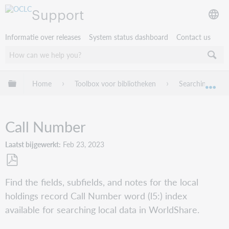
Support
Informatie over releases
System status dashboard
Contact us
Mondiale hiërarchie uitvouwen / samenvouwen
Home
Toolbox voor bibliotheken
Searching Worl
Mon
Call Number
Laatst bijgewerkt
Feb 23, 2023
Opslaan
Find the fields, subfields, and notes for the local
als
holdings record Call Number word (l5:) index
pdf
available for searching local data in WorldShare.