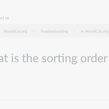
ct us
n
WorldCat.org
Troubleshooting
In WorldCat.org 
 is the sorting order