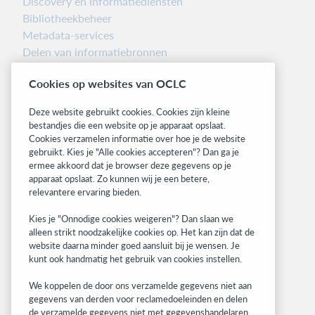
Discovery en informatiediensten
Bibliotheekbeheer
Metadata-services
Delen van informatiebronnen
Librarians’ Toolbox
Cookies op websites van OCLC
Informatie over releases
System status dashboard
Deze website gebruikt cookies. Cookies zijn kleine
bestandjes die een website op je apparaat opslaat.
Related sites
Cookies verzamelen informatie over hoe je de website
gebruikt. Kies je "Alle cookies accepteren"? Dan ga je
OCLC.org
ermee akkoord dat je browser deze gegevens op je
BibFormats
apparaat opslaat. Zo kunnen wij je een betere,
Community
relevantere ervaring bieden.
Research
Kies je "Onnodige cookies weigeren"? Dan slaan we
WebJunction
alleen strikt noodzakelijke cookies op. Het kan zijn dat de
Developer Network
website daarna minder goed aansluit bij je wensen. Je
kunt ook handmatig het gebruik van cookies instellen.
Stay in the know.
We koppelen de door ons verzamelde gegevens niet aan
Get the latest product updates, research,
gegevens van derden voor reclamedoeleinden en delen
de verzamelde gegevens niet met gegevenshandelaren.