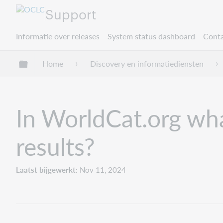
Support
Informatie over releases
System status dashboard
Conta
Mondiale hiërarchie uitvouwen / samenvouwe
Home
Discovery en informatiediensten
In WorldCat.org what
results?
Laatst bijgewerkt
Nov 11, 2024