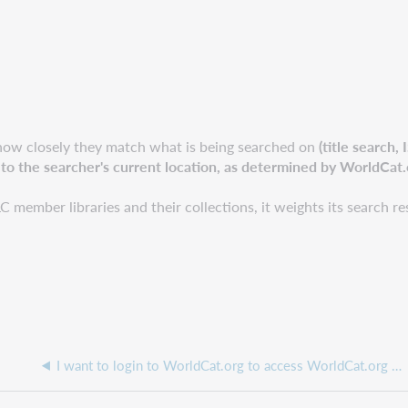
how closely they match what is being searched on
(title search,
t to the searcher's current location, as determined by WorldCat
ember libraries and their collections, it weights its search res
I want to login to WorldCat.org to access WorldCat.org Insights but am getting an error message.