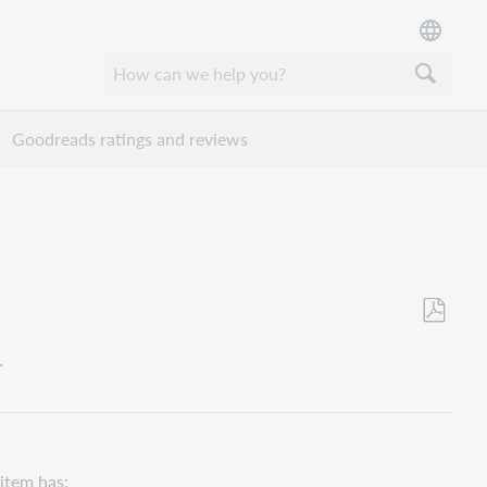
Goodreads ratings and reviews
Opslaan
.
als
pdf
 item has: