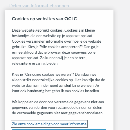
Delen van informatiebronnen
Librarians’ Toolbox
Cookies op websites van OCLC
Informatie over releases
System status dashboard
Deze website gebruikt cookies. Cookies zijn kleine
bestandjes die een website op je apparaat opslaat.
Related sites
Cookies verzamelen informatie over hoe je de website
gebruikt. Kies je "Alle cookies accepteren"? Dan ga je
OCLC.org
ermee akkoord dat je browser deze gegevens op je
BibFormats
apparaat opslaat. Zo kunnen wij je een betere,
Community
relevantere ervaring bieden.
Research
Kies je "Onnodige cookies weigeren"? Dan slaan we
WebJunction
alleen strikt noodzakelijke cookies op. Het kan zijn dat de
Developer Network
website daarna minder goed aansluit bij je wensen. Je
kunt ook handmatig het gebruik van cookies instellen.
Stay in the know.
We koppelen de door ons verzamelde gegevens niet aan
Get the latest product updates, research,
gegevens van derden voor reclamedoeleinden en delen
de verzamelde gegevens niet met gegevenshandelaren.
events, and much more—right to your inbox.
Zie onze cookiemelding voor meer informatie
Subscribe now