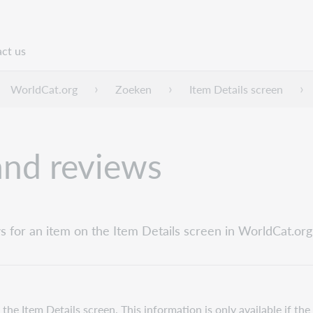
ct us
n
WorldCat.org
Zoeken
Item Details screen
and reviews
 for an item on the Item Details screen in WorldCat.org
e Item Details screen. This information is only available if the