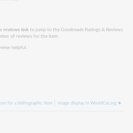
he
reviews link
to jump to the Goodreads Ratings & Reviews
umber of reviews for the item.
eview helpful.
ons for a bibliographic item
Image display in WorldCat.org