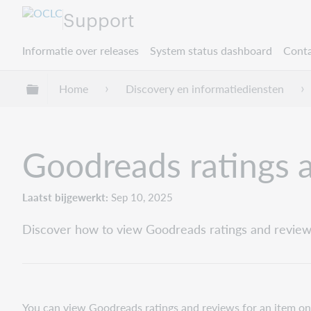
Support
Informatie over releases
System status dashboard
Conta
Mondiale hiërarchie uitvouwen / samenvouwe
Home
Discovery en informatiediensten
Goodreads ratings 
Laatst bijgewerkt
Sep 10, 2025
Discover how to view Goodreads ratings and reviews
You can view Goodreads ratings and reviews for an item on th