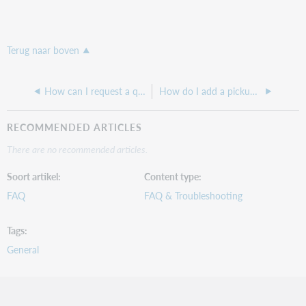
Terug naar boven
How can I request a quote for FirstSearch?
How do I add a pickup location for ILL in FirstSearch?
RECOMMENDED ARTICLES
There are no recommended articles.
Soort artikel
Content type
FAQ
FAQ & Troubleshooting
Tags
General