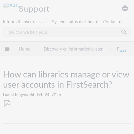
Support
Informatie over releases
System status dashboard
Contact us
Mondiale hiërarchie uitvouwen / samenvouwen
Home
Discovery en informatiediensten
FirstSear
Mon
How can libraries manage or view
user accounts in FirstSearch?
Laatst bijgewerkt
Feb 24, 2026
Opslaan
als
pdf