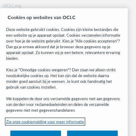
OCLC.org
BibFormats
Cookies op websites van OCLC
Community
Research
Deze website gebruikt cookies. Cookies zijn kleine bestandjes die
WebJunction
een website op je apparaat opslaat. Cookies verzamelen informatie
over hoe je de website gebruikt. Kies je "Alle cookies accepteren"?
Developer Network
Dan ga je ermee akkoord dat je browser deze gegevens op je
apparaat opslaat. Zo kunnen wij je een betere, relevantere ervaring
Stay in the know.
bieden.
Get the latest product updates, research, events, and much more—
Kies je "Onnodige cookies weigeren"? Dan slaan we alleen strikt
right to your inbox.
noodzakelijke cookies op. Het kan zijn dat de website daarna
minder goed aansluit bij je wensen. Je kunt ook handmatig het
Subscribe now
gebruik van cookies instellen.
We koppelen de door ons verzamelde gegevens niet aan gegevens
van derden voor reclamedoeleinden en delen de verzamelde
gegevens niet met gegevenshandelaren.
Zie onze cookiemelding voor meer informatie
© 2023 OCLC
(Inter)nationale product- en/of dienstnamen die het eigendom zijn van OCLC,